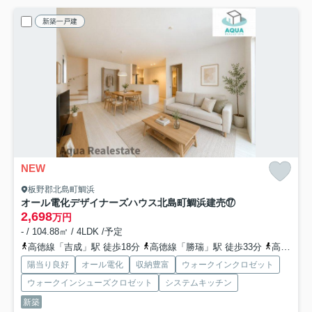
新築一戸建
NEW
板野郡北島町鯛浜
オール電化デザイナーズハウス北島町鯛浜建売⑰
2,698
万円
- / 104.88㎡ / 4LDK /予定
高徳線「吉成」駅 徒歩18分
高徳線「勝瑞」駅 徒歩33分
高徳線「佐古」駅 徒歩69分
陽当り良好
オール電化
収納豊富
ウォークインクロゼット
ウォークインシューズクロゼット
システムキッチン
新築