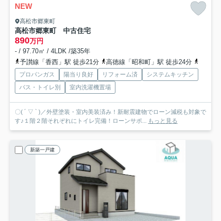
NEW
高松市郷東町
高松市郷東町 中古住宅
890
万円
- / 97.70㎡ / 4LDK /築35年
予讃線「香西」駅 徒歩21分
高徳線「昭和町」駅 徒歩24分
予讃線
プロパンガス
陽当り良好
リフォーム済
システムキッチン
バス・トイレ別
室内洗濯機置場
〇( ´ ▽ ` )／外壁塗装・室内美装済み！新耐震建物でローン減税も対象で
す♪１階２階それぞれにトイレ完備！ローンサポ...
もっと見る
新築一戸建