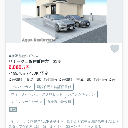
板野郡藍住町住吉
リナージュ藍住町住吉 01期
2,880
万円
- / 99.78㎡ / 4LDK /予定
高徳線「勝瑞」駅 徒歩38分
高徳線「吉成」駅 徒歩45分
高徳線「阿波川端」駅 徒歩48分
プロパンガス
建設住宅性能評価書付
ウォークインシューズクロゼット
システムキッチン
カウンターキッチン
食器洗い乾燥機
新築
〇( ´ ▽ ` )／２階建て4LDK新築住宅！見学会実施中☆徳島県在住の現地
スタッフが迅速に対応致します！住宅ローンサ...
もっと見る