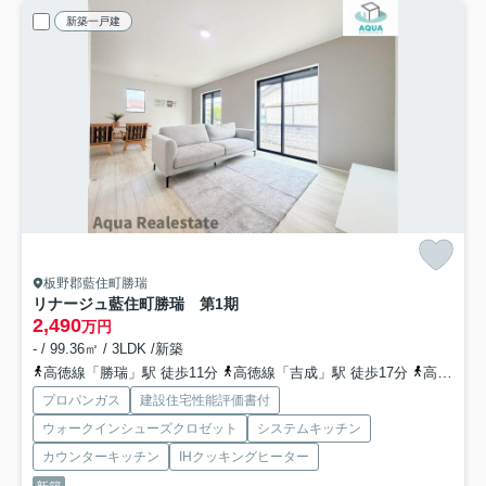
新築一戸建
板野郡藍住町勝瑞
リナージュ藍住町勝瑞 第1期
2,490
万円
- / 99.36㎡ / 3LDK /新築
高徳線「勝瑞」駅 徒歩11分
高徳線「吉成」駅 徒歩17分
高徳線「池谷」駅 徒歩51分
プロパンガス
建設住宅性能評価書付
ウォークインシューズクロゼット
システムキッチン
カウンターキッチン
IHクッキングヒーター