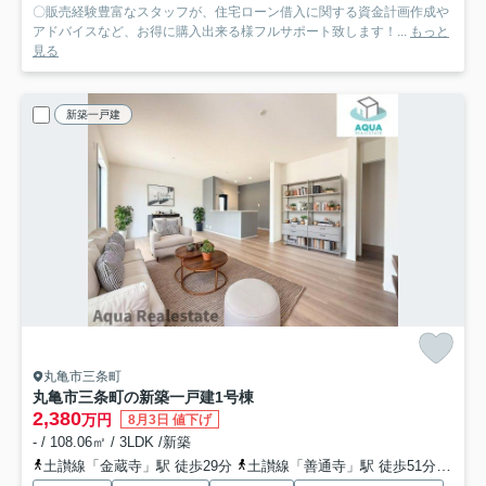
〇販売経験豊富なスタッフが、住宅ローン借入に関する資金計画作成や
アドバイスなど、お得に購入出来る様フルサポート致します！...
もっと
見る
新築一戸建
丸亀市三条町
丸亀市三条町の新築一戸建
1号棟
2,380
万円
8月3日 値下げ
- / 108.06㎡ / 3LDK /新築
土讃線「金蔵寺」駅 徒歩29分
土讃線「善通寺」駅 徒歩51分
予讃