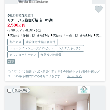
板野郡藍住町勝瑞
リナージュ藍住町勝瑞 01期
2,580
万円
- / 99.36㎡ / 4LDK /予定
高徳線「勝瑞」駅 徒歩17分
高徳線「吉成」駅 徒歩33分
高徳線「池谷」駅 徒歩44分
都市ガス
建設住宅性能評価書付
ウォークインシューズクロゼット
システムキッチン
カウンターキッチン
食器洗い乾燥機
新築
〇( ´ ▽ ` )／２階建て4LDK新築住宅！見学会開催中です♪資金計画など
ローン相談も柔軟に対応させて頂きます！ ...
もっと見る
新築一戸建