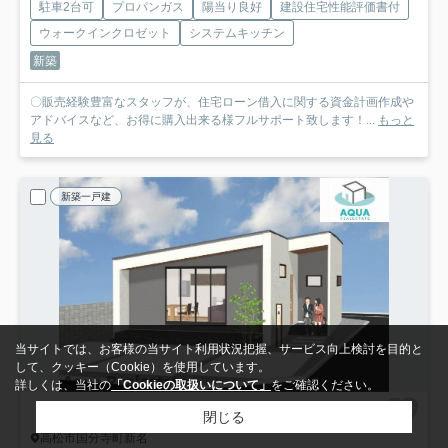
駐車2台可
プロパンガス
陽当り良好
建設住宅性能評価書付
ウォークインクロゼット
システムキッチン
新築
〇販売経験豊富なスタッフが、住宅ローン借入に関する資金計画作成や
アドバイスなど、お得に購入出来る様フルサポート致します！...
もっと
見る
新築一戸建
当サイトでは、お客様の当サイト利用状況把握、サービス向上検討を目的と
して、クッキー（Cookie）を使用しています。
詳しくは、当社の
「Cookieの取扱いについて」
をご確認ください。
閉じる
高松市国分寺町新名