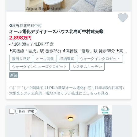
板野郡北島町中村
オール電化デザイナーズハウス北島町中村建売⑱
2,898
万円
- / 104.88㎡ / 4LDK /予定
高徳線「吉成」駅 徒歩26分
高徳線「勝瑞」駅 徒歩38分
高徳線「池谷」駅 徒歩56分
陽当り良好
オール電化
収納豊富
ウォークインクロゼット
ウォークインシューズクロゼット
システムキッチン
新築
〇( ´ ▽ ` )／２階建て４LDKの新築オール電化住宅！駐車場3台駐車可♪
太陽光システム完備！現地スタッフが迅速にご...
もっと見る
新築一戸建