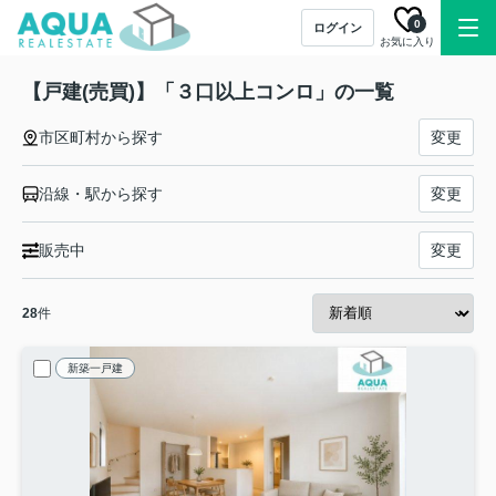
0
ログイン
お気に入り
【戸建(売買)】「３口以上コンロ」の一覧
市区町村から探す
変更
沿線・駅から探す
変更
販売中
変更
28
件
新築一戸建