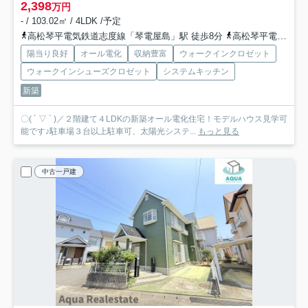
2,398
万円
- / 103.02㎡ / 4LDK /予定
高松琴平電気鉄道志度線「琴電屋島」駅 徒歩8分
高松琴平電気鉄道志度線「潟元」駅 徒歩8分
陽当り良好
オール電化
収納豊富
ウォークインクロゼット
ウォークインシューズクロゼット
システムキッチン
新築
〇( ´ ▽ ` )／２階建て４LDKの新築オール電化住宅！モデルハウス見学可
能です♪駐車場３台以上駐車可、太陽光システ...
もっと見る
中古一戸建