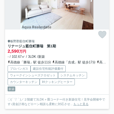
板野郡藍住町勝瑞
リナージュ藍住町勝瑞 第1期
2,590
万円
- / 102.67㎡ / 3LDK /新築
高徳線「勝瑞」駅 徒歩11分
高徳線「吉成」駅 徒歩17分
高徳線「池谷」駅 徒歩51分
プロパンガス
建設住宅性能評価書付
ウォークインシューズクロゼット
システムキッチン
カウンターキッチン
IHクッキングヒーター
新築
〇( ´ ▽ ` )／２階建て3LDK＋畳コーナー付き新築住宅！見学会開催中で
す♪資金計画などローン相談も柔軟に対応させ...
もっと見る