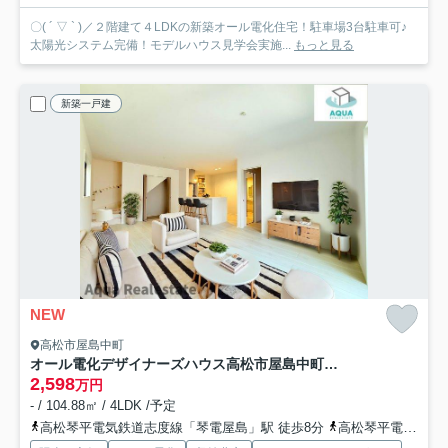
〇( ´ ▽ ` )／２階建て４LDKの新築オール電化住宅！駐車場3台駐車可♪
太陽光システム完備！モデルハウス見学会実施...
もっと見る
新築一戸建
NEW
高松市屋島中町
オール電化デザイナーズハウス高松市屋島中町建売②
2,598
万円
- / 104.88㎡ / 4LDK /予定
高松琴平電気鉄道志度線「琴電屋島」駅 徒歩8分
高松琴平電気鉄道志度線「潟元」駅 徒歩8分