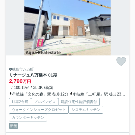
徳島市八万町
リナージュ八万橋本 01期
2,790
万円
- / 100.19㎡ / 3LDK /新築
牟岐線「文化の森」駅 徒歩12分
牟岐線「二軒屋」駅 徒歩23分
牟
駐車2台可
プロパンガス
建設住宅性能評価書付
ウォークインシューズクロゼット
システムキッチン
カウンターキッチン
新築