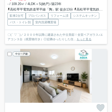
- / 109.20㎡ / 4LDK＋S(納戸) /築23年
高松琴平電気鉄道琴平線「陶」駅 徒歩13分
高松琴平電気鉄道琴平線「綾川」駅 徒歩18分
駐車2台可
プロパンガス
リフォーム済
システムキッチン
バス・トイレ別
室内洗濯機置場
〇( ´ ▽ ` )／２０００年以降に建築された中古美邸！全室ペアガラス♪エ
アコン３台（残置物付き）◎近隣ゆったりした住...
もっと見る
中古一戸建