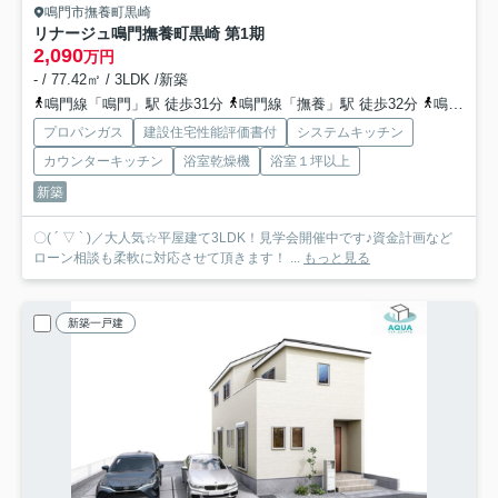
鳴門市撫養町黒崎
リナージュ鳴門撫養町黒崎 第1期
2,090
万円
- / 77.42㎡ / 3LDK /新築
鳴門線「鳴門」駅 徒歩31分
鳴門線「撫養」駅 徒歩32分
鳴門線「金比羅前」駅 徒歩52分
プロパンガス
建設住宅性能評価書付
システムキッチン
カウンターキッチン
浴室乾燥機
浴室１坪以上
新築
〇( ´ ▽ ` )／大人気☆平屋建て3LDK！見学会開催中です♪資金計画など
ローン相談も柔軟に対応させて頂きます！ ...
もっと見る
新築一戸建