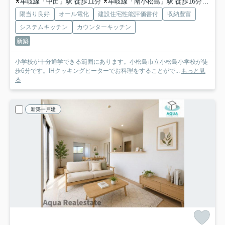
牟岐線「中田」駅 徒歩11分
牟岐線「南小松島」駅 徒歩16分
牟岐
陽当り良好
オール電化
建設住宅性能評価書付
収納豊富
システムキッチン
カウンターキッチン
新築
小学校が十分通学できる範囲にあります。小松島市立小松島小学校が徒
歩6分です。IHクッキングヒーターでお料理をすることがで...
もっと見
る
新築一戸建