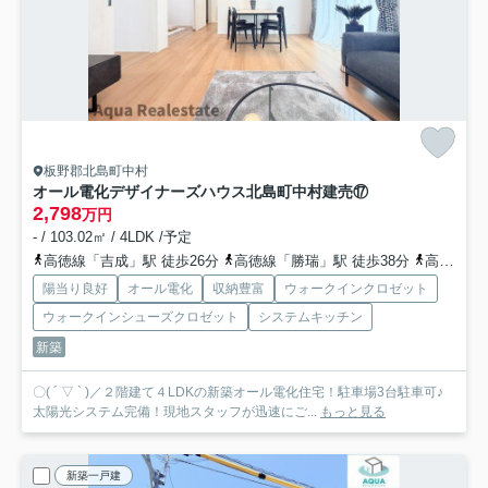
板野郡北島町中村
オール電化デザイナーズハウス北島町中村建売⑰
2,798
万円
- / 103.02㎡ / 4LDK /予定
高徳線「吉成」駅 徒歩26分
高徳線「勝瑞」駅 徒歩38分
高徳線「池谷」駅 徒歩56分
陽当り良好
オール電化
収納豊富
ウォークインクロゼット
ウォークインシューズクロゼット
システムキッチン
新築
〇( ´ ▽ ` )／２階建て４LDKの新築オール電化住宅！駐車場3台駐車可♪
太陽光システム完備！現地スタッフが迅速にご...
もっと見る
新築一戸建