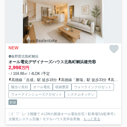
NEW
板野郡北島町鯛浜
オール電化デザイナーズハウス北島町鯛浜建売⑯
2,998
万円
- / 104.88㎡ / 4LDK /予定
高徳線「吉成」駅 徒歩18分
高徳線「勝瑞」駅 徒歩33分
高徳線「佐古」駅 徒歩69分
陽当り良好
オール電化
収納豊富
ウォークインクロゼット
ウォークインシューズクロゼット
システムキッチン
新築
〇( ´ ▽ ` )／２階建て４LDKの新築オール電化住宅！駐車場3台駐車可♪
太陽光システム完備！モデルハウス見学会実施...
もっと見る