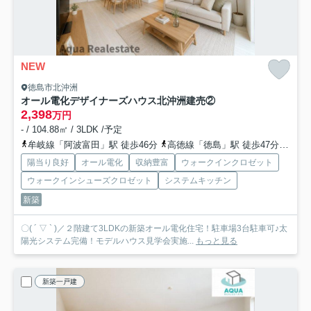
NEW
徳島市北沖洲
オール電化デザイナーズハウス北沖洲建売②
2,398
万円
- / 104.88㎡ / 3LDK /予定
牟岐線「阿波富田」駅 徒歩46分
高徳線「徳島」駅 徒歩47分
牟岐
陽当り良好
オール電化
収納豊富
ウォークインクロゼット
ウォークインシューズクロゼット
システムキッチン
新築
〇( ´ ▽ ` )／２階建て3LDKの新築オール電化住宅！駐車場3台駐車可♪太
陽光システム完備！モデルハウス見学会実施...
もっと見る
新築一戸建