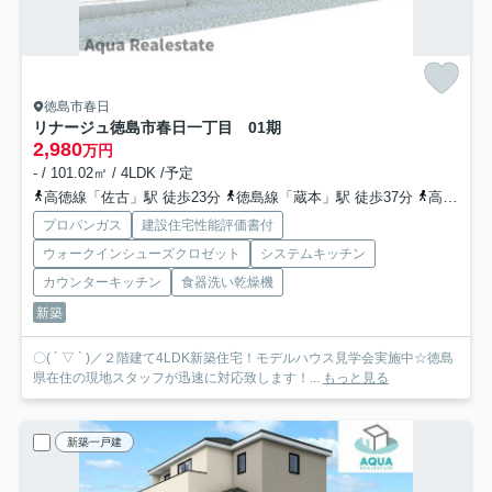
徳島市春日
リナージュ徳島市春日一丁目 01期
2,980
万円
- / 101.02㎡ / 4LDK /予定
高徳線「佐古」駅 徒歩23分
徳島線「蔵本」駅 徒歩37分
高徳線「徳島」駅 徒歩42分
プロパンガス
建設住宅性能評価書付
ウォークインシューズクロゼット
システムキッチン
カウンターキッチン
食器洗い乾燥機
新築
〇( ´ ▽ ` )／２階建て4LDK新築住宅！モデルハウス見学会実施中☆徳島
県在住の現地スタッフが迅速に対応致します！...
もっと見る
新築一戸建