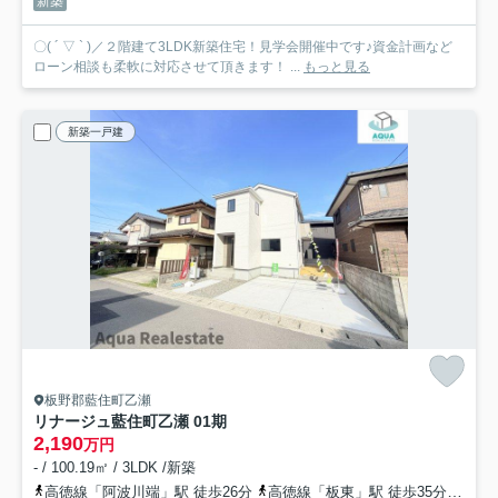
新築
〇( ´ ▽ ` )／２階建て3LDK新築住宅！見学会開催中です♪資金計画など
ローン相談も柔軟に対応させて頂きます！ ...
もっと見る
新築一戸建
板野郡藍住町乙瀬
リナージュ藍住町乙瀬 01期
2,190
万円
- / 100.19㎡ / 3LDK /新築
高徳線「阿波川端」駅 徒歩26分
高徳線「板東」駅 徒歩35分
高徳