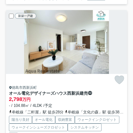
新築一戸建
徳島市西新浜町
オール電化デザイナーズハウス西新浜建売⓼
2,798
万円
- / 104.88㎡ / 4LDK /予定
牟岐線「二軒屋」駅 徒歩28分
牟岐線「文化の森」駅 徒歩38分
牟
陽当り良好
オール電化
収納豊富
ウォークインクロゼット
ウォークインシューズクロゼット
システムキッチン