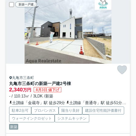
新築一戸建
丸亀市三条町
丸亀市三条町の新築一戸建
2号棟
2,340
万円
8月3日 値下げ
- / 110.13㎡ / 3LDK /新築
土讃線「金蔵寺」駅 徒歩29分
土讃線「善通寺」駅 徒歩51分
予讃
駐車2台可
プロパンガス
陽当り良好
建設住宅性能評価書付
ウォークインクロゼット
システムキッチン
新築