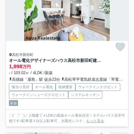
高松市新田町
オール電化デザイナーズハウス高松市新田町建売⑥
1,998
万円
- / 103.02㎡ / 4LDK /新築
高徳線「屋島」駅 徒歩23分
高松琴平電気鉄道志度線「琴電屋島」駅 徒歩31分
陽当り良好
オール電化
収納豊富
ウォークインクロゼット
ウォークインシューズクロゼット
システムキッチン
新築
〇( ´ ▽ ` )／２階建て４LDKの新築オール電化住宅！モデルハウス見学可
能です♪駐車場３台以上駐車可、太陽光システ...
もっと見る