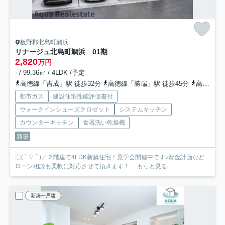
板野郡北島町鯛浜
リナージュ北島町鯛浜 01期
2,820
万円
- / 99.36㎡ / 4LDK /予定
高徳線「吉成」駅 徒歩32分
高徳線「勝瑞」駅 徒歩45分
高徳線「佐古」駅 徒歩63分
都市ガス
建設住宅性能評価書付
ウォークインシューズクロゼット
システムキッチン
カウンターキッチン
食器洗い乾燥機
新築
〇( ´ ▽ ` )／２階建て4LDK新築住宅！見学会開催中です♪資金計画など
ローン相談も柔軟に対応させて頂きます！ ...
もっと見る
新築一戸建