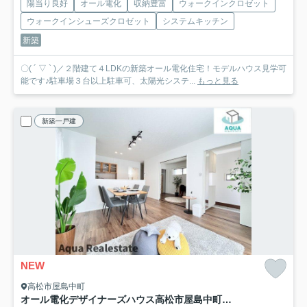
陽当り良好
オール電化
収納豊富
ウォークインクロゼット
ウォークインシューズクロゼット
システムキッチン
新築
〇( ´ ▽ ` )／２階建て４LDKの新築オール電化住宅！モデルハウス見学可
能です♪駐車場３台以上駐車可、太陽光システ...
もっと見る
新築一戸建
NEW
高松市屋島中町
オール電化デザイナーズハウス高松市屋島中町建売①