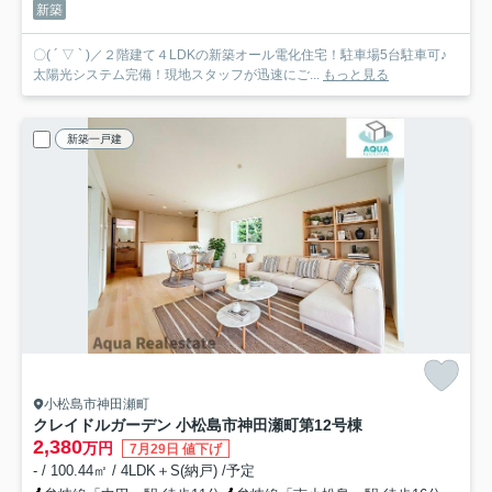
新築
〇( ´ ▽ ` )／２階建て４LDKの新築オール電化住宅！駐車場5台駐車可♪
太陽光システム完備！現地スタッフが迅速にご...
もっと見る
新築一戸建
小松島市神田瀬町
クレイドルガーデン 小松島市神田瀬町第1
2号棟
2,380
万円
7月29日 値下げ
- / 100.44㎡ / 4LDK＋S(納戸) /予定