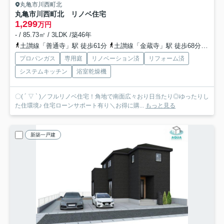
丸亀市川西町北
丸亀市川西町北 リノベ住宅
1,299
万円
- / 85.73㎡ / 3LDK /築46年
土讃線「善通寺」駅 徒歩61分
土讃線「金蔵寺」駅 徒歩68分
予讃
プロパンガス
専用庭
リノベーション済
リフォーム済
システムキッチン
浴室乾燥機
〇( ´ ▽ ` )／フルリノベ住宅！角地で南面広々おり日当たり◎ゆったりし
た住環境♪ 住宅ローンサポート有り＼お得に購...
もっと見る
新築一戸建