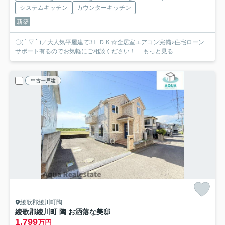
システムキッチン
カウンターキッチン
新築
〇( ´ ▽ ` )／大人気平屋建て3ＬＤＫ☆全居室エアコン完備♪住宅ローン
サポート有るのでお気軽にご相談ください！ ...
もっと見る
中古一戸建
綾歌郡綾川町陶
綾歌郡綾川町 陶 お洒落な美邸
1,799
万円