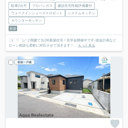
駐車2台可
プロパンガス
建設住宅性能評価書付
ウォークインシューズクロゼット
システムキッチン
カウンターキッチン
新築
〇( ´ ▽ ` )／２階建て3LDK新築住宅！見学会開催中です♪資金計画など
ローン相談も柔軟に対応させて頂きます！ ...
もっと見る
新築一戸建