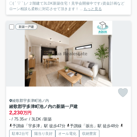
〇( ´ ▽ ` )／２階建て3LDK新築住宅！見学会開催中です♪資金計画など
ローン相談も柔軟に対応させて頂きます！ ...
もっと見る
新築一戸建
綾歌郡宇多津町池ノ内
綾歌郡宇多津町池ノ内の新築一戸建
2,230
万円
- / 75.35㎡ / 3LDK /新築
予讃線「宇多津」駅 徒歩47分
予讃線「坂出」駅 徒歩48分
予讃線
駐車2台可
陽当り良好
オール電化
収納豊富