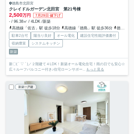
徳島市北田宮
クレイドルガーデン北田宮 第2
1号棟
2,500
万円
7月29日 値下げ
- / 96.38㎡ / 4LDK /新築
高徳線「佐古」駅 徒歩18分
高徳線「徳島」駅 徒歩36分
徳島線「蔵本」駅 徒歩41分
駐車2台可
陽当り良好
オール電化
建設住宅性能評価書付
収納豊富
システムキッチン
新築
新〇( ´ ▽ ` )／２階建て４LDK！新築オール電化住宅！雨の日でも安心☆
広々ルーフバルコニー付き♪住宅ローンサポー...
もっと見る
新築一戸建