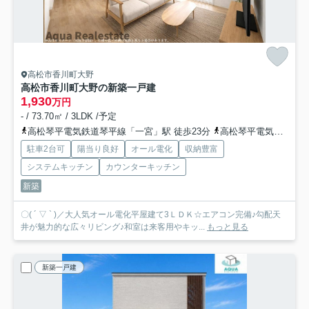
高松市香川町大野
高松市香川町大野の新築一戸建
1,930
万円
- / 73.70㎡ / 3LDK /予定
高松琴平電気鉄道琴平線「一宮」駅 徒歩23分
高松琴平電気鉄道琴平線「空港通り」駅 徒歩32分
駐車2台可
陽当り良好
オール電化
収納豊富
システムキッチン
カウンターキッチン
新築
〇( ´ ▽ ` )／大人気オール電化平屋建て3ＬＤＫ☆エアコン完備♪勾配天
井が魅力的な広々リビング♪和室は来客用やキッ...
もっと見る
新築一戸建