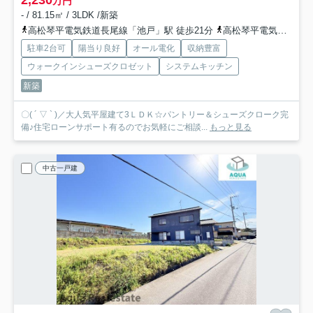
万円
- / 81.15㎡ / 3LDK /新築
高松琴平電気鉄道長尾線「池戸」駅 徒歩21分
高松琴平電気鉄道長尾線「農学部前」駅 徒歩25分
駐車2台可
陽当り良好
オール電化
収納豊富
ウォークインシューズクロゼット
システムキッチン
新築
〇( ´ ▽ ` )／大人気平屋建て3ＬＤＫ☆パントリー＆シューズクローク完
備♪住宅ローンサポート有るのでお気軽にご相談...
もっと見る
中古一戸建