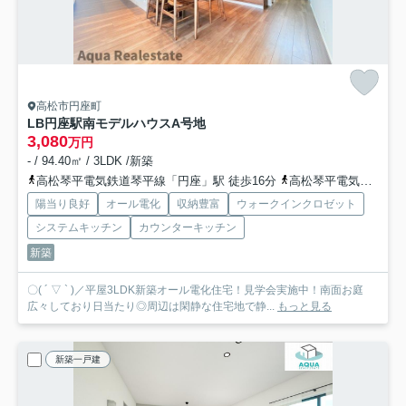
高松市円座町
LB円座駅南モデルハウス
A号地
3,080
万円
- / 94.40㎡ / 3LDK /新築
高松琴平電気鉄道琴平線「円座」駅 徒歩16分
高松琴平電気鉄道琴平線「一宮」駅 徒歩31分
陽当り良好
オール電化
収納豊富
ウォークインクロゼット
システムキッチン
カウンターキッチン
新築
〇( ´ ▽ ` )／平屋3LDK新築オール電化住宅！見学会実施中！南面お庭
広々しており日当たり◎周辺は閑静な住宅地で静...
もっと見る
新築一戸建