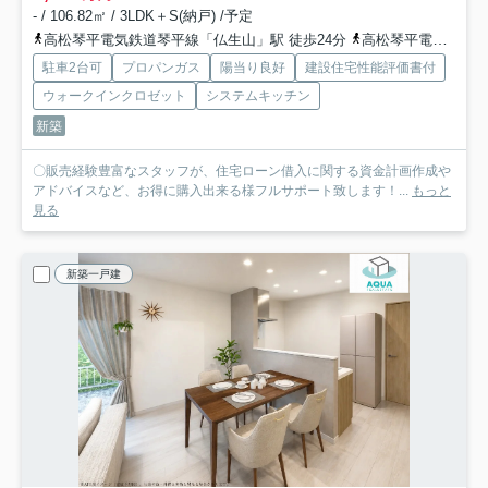
- / 106.82㎡ / 3LDK＋S(納戸) /予定
高松琴平電気鉄道琴平線「仏生山」駅 徒歩24分
高松琴平電気鉄道琴平線「空港通り」駅 徒歩34分
駐車2台可
プロパンガス
陽当り良好
建設住宅性能評価書付
ウォークインクロゼット
システムキッチン
新築
〇販売経験豊富なスタッフが、住宅ローン借入に関する資金計画作成や
アドバイスなど、お得に購入出来る様フルサポート致します！...
もっと
見る
新築一戸建