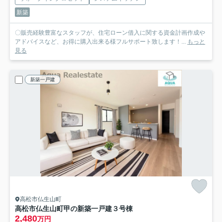
新築
〇販売経験豊富なスタッフが、住宅ローン借入に関する資金計画作成や
アドバイスなど、お得に購入出来る様フルサポート致します！...
もっと
見る
新築一戸建
高松市仏生山町
高松市仏生山町甲の新築一戸建
３号棟
2,480
万円