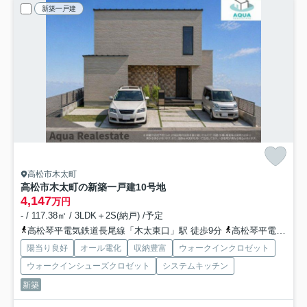
新築一戸建
高松市木太町
高松市木太町の新築一戸建
10号地
4,147
万円
- / 117.38㎡ / 3LDK＋2S(納戸) /予定
高松琴平電気鉄道長尾線「木太東口」駅 徒歩9分
高松琴平電気鉄道長尾線「林道」駅 徒歩11分
陽当り良好
オール電化
収納豊富
ウォークインクロゼット
ウォークインシューズクロゼット
システムキッチン
新築