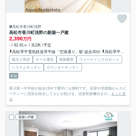
高松市香川町浅野
高松市香川町浅野の新築一戸建
2,396
万円
- / 82.81㎡ / 3LDK /予定
高松琴平電気鉄道琴平線「空港通り」駅 徒歩30分
高松琴平電気鉄道琴平線「仏生山」駅 徒歩31分
陽当り良好
オール電化
収納豊富
ウォークインクロゼット
システムキッチン
カウンターキッチン
新築
香川第一中学校が徒歩19分で通学にも便利です。浴室や洗濯物からスピ
ーディーに湿気を除去してカビを防げる、浴室乾燥機付きの...
もっと見
る
新築一戸建