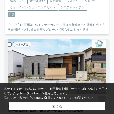
陽当り良好
オール電化
収納豊富
ウォークインクロゼット
ウォークインシューズクロゼット
システムキッチン
新築
〇( ´ ▽ ` )／平屋3LDKインナーガレージ付き☆新築オール電化住宅！見
学会開催中です♪資金計画などローン相談も柔...
もっと見る
中古一戸建
当サイトでは、お客様の当サイト利用状況把握、サービス向上検討を目的と
して、クッキー（Cookie）を使用しています。
詳しくは、当社の
「Cookieの取扱いについて」
をご確認ください。
閉じる
高松市鬼無町鬼無
高松市鬼無町鬼無 未入居モデルハウス
13号地