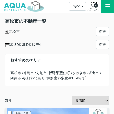
0
ログイン
お気に入り
高松市の不動産一覧
高松市
変更
3K,3DK,3LDK,販売中
変更
おすすめのエリア
高松市
/
徳島市
/
丸亀市
/
板野郡藍住町
/
さぬき市
/
坂出市
/
阿南市
/
板野郡北島町
/
仲多度郡多度津町
/
鳴門市
36
件
新築一戸建