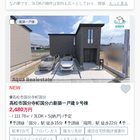
なの夢です。3LDKの物件は室内も広々としており、開放...
もっと見る
新築一戸建
NEW
高松市国分寺町国分
高松市国分寺町国分の新築一戸建
９号棟
2,480
万円
- / 111.78㎡ / 3LDK＋S(納戸) /予定
予讃線「国分」駅 徒歩15分
予讃線「端岡」駅 徒歩22分
予讃線「讃岐府中」駅 徒歩42分
駐車2台可
プロパンガス
陽当り良好
建設住宅性能評価書付
ウォークインクロゼット
システムキッチン