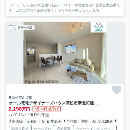
〇( ´ ▽ ` )／人気の平屋建て新築3LDKオール電化住宅！見学会実施中で
す！LDKに自然と家族が集うくつろぎの平屋...
もっと見る
新築一戸建
高松市新北町
オール電化デザイナーズハウス高松市新北町建売①
2,198
万円
7月30日 値下げ
- / 80.16㎡ / 3LDK /予定
高徳線「昭和町」駅 徒歩18分
予讃線「香西」駅 徒歩28分
予讃線
陽当り良好
オール電化
収納豊富
ウォークインクロゼット