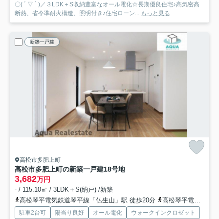
〇( ´ ▽ ` )／３LDK＋S収納豊富なオール電化☆長期優良住宅♪高気密高
断熱、省令準耐火構造、照明付き♪住宅ローン...
もっと見る
新築一戸建
高松市多肥上町
高松市多肥上町の新築一戸建
18号地
3,682
万円
- / 115.10㎡ / 3LDK＋S(納戸) /新築
高松琴平電気鉄道琴平線「仏生山」駅 徒歩20分
高松琴平電気鉄道琴平線「空港通り」駅 徒歩34分
駐車2台可
陽当り良好
オール電化
ウォークインクロゼット