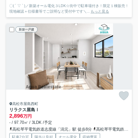
〇( ´ ▽ ` )／新築オール電化３LDK☆街中で駐車場付き！限定１棟販売！
現地確認＋仕様書等でご説明など受付中です＼...
もっと見る
新築一戸建
高松市屋島西町
リラクス屋島Ⅰ
2,896
万円
- / 97.70㎡ / 3LDK /予定
高松琴平電気鉄道志度線「潟元」駅 徒歩8分
高松琴平電気鉄道志度線「琴電屋島」駅 徒歩13分
駐車2台可
陽当り良好
オール電化
収納豊富