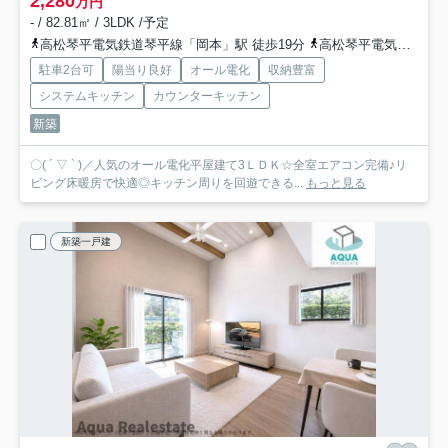
2,280
万円
- / 82.81㎡ / 3LDK /予定
高松琴平電気鉄道琴平線「岡本」駅 徒歩19分
高松琴平電気鉄道琴平線「円座」駅 徒歩27分
駐車2台可
陽当り良好
オール電化
収納豊富
システムキッチン
カウンターキッチン
新築
〇( ´ ▽ ` )／人気のオール電化平屋建て3ＬＤＫ☆全室エアコン完備♪リ
ビング床暖房で快適◎キッチン周りを回遊できる...
もっと見る
新築一戸建