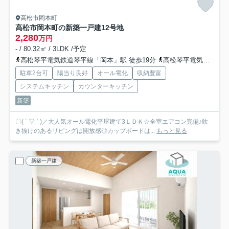
高松市岡本町
高松市岡本町の新築一戸建
12号地
2,280
万円
- / 80.32㎡ / 3LDK /予定
高松琴平電気鉄道琴平線「岡本」駅 徒歩19分
高松琴平電気鉄道琴平線「円座」駅 徒歩27分
駐車2台可
陽当り良好
オール電化
収納豊富
システムキッチン
カウンターキッチン
新築
〇( ´ ▽ ` )／大人気オール電化平屋建て3ＬＤＫ☆全室エアコン完備♪吹
き抜けのあるリビングは開放感◎カップボードは...
もっと見る
新築一戸建