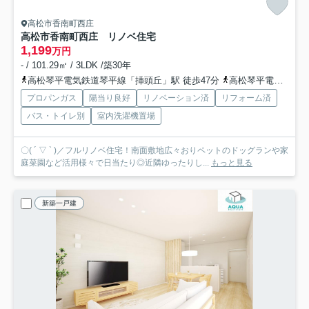
高松市香南町西庄
高松市香南町西庄 リノベ住宅
1,199
万円
- / 101.29㎡ / 3LDK /築30年
高松琴平電気鉄道琴平線「挿頭丘」駅 徒歩47分
高松琴平電気鉄道琴平線「畑田」駅 徒歩49分
プロパンガス
陽当り良好
リノベーション済
リフォーム済
バス・トイレ別
室内洗濯機置場
〇( ´ ▽ ` )／フルリノベ住宅！南面敷地広々おりペットのドッグランや家
庭菜園など活用様々で日当たり◎近隣ゆったりし...
もっと見る
新築一戸建