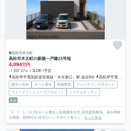
高松市木太町
高松市木太町の新築一戸建
23号地
4,094
万円
- / 107.17㎡ / 3LDK /予定
高松琴平電気鉄道長尾線「木太東口」駅 徒歩9分
高松琴平電気鉄道長尾線「林道」駅 徒歩11分
陽当り良好
オール電化
収納豊富
ウォークインクロゼット
ウォークインシューズクロゼット
システムキッチン
新築
〇( ´ ▽ ` )／３LDKオール電化☆長期優良住宅♪高気密高断熱、省令準耐
火構造、照明付き♪住宅ローンサポート有り☆...
もっと見る