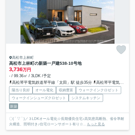
高松市上林町
高松市上林町の新築一戸建
538-10号地
3,736
万円
- / 99.36㎡ / 3LDK /予定
高松琴平電気鉄道琴平線「太田」駅 徒歩35分
高松琴平電気鉄道琴平線「仏生山」駅 徒歩38分
陽当り良好
オール電化
収納豊富
ウォークインクロゼット
ウォークインシューズクロゼット
システムキッチン
新築
〇( ´ ▽ ` )／３LDKオール電化☆長期優良住宅♪高気密高断熱、省令準耐
火構造、照明付き♪住宅ローンサポート有り☆...
もっと見る