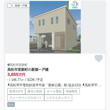
新築一戸建
高松市室新町
高松市室新町の新築一戸建
3,855
万円
- / 146.77㎡ / 3LDK /予定
高松琴平電気鉄道琴平線「栗林公園」駅 徒歩12分
高松琴平電気鉄道琴平線「三条」駅 徒歩14分
駐車2台可
陽当り良好
オール電化
収納豊富
ウォークインクロゼット
システムキッチン
新築