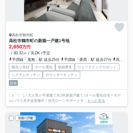
高松市鶴市町
高松市鶴市町の新築一戸建
1号地
2,650
万円
- / 80.32㎡ / 3LDK /予定
予讃線「鬼無」駅 徒歩25分
予讃線「香西」駅 徒歩27分
高徳線「昭和町」駅 徒歩49分
陽当り良好
オール電化
収納豊富
ウォークインクロゼット
システムキッチン
カウンターキッチン
新築
〇( ´ ▽ ` )／大人気☆平屋建て3LDK新築戸建て♪オール電化住宅！モデ
ルハウス見学会実施中！住宅ローンサポートサ...
もっと見る
新築一戸建