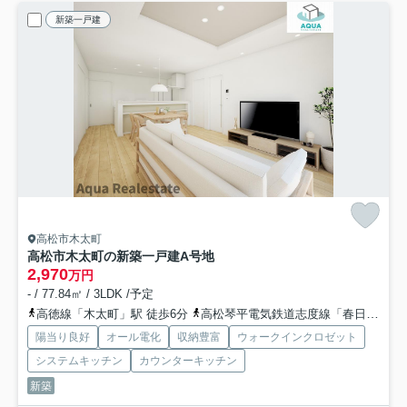
新築一戸建
高松市木太町
高松市木太町の新築一戸建
A号地
2,970
万円
- / 77.84㎡ / 3LDK /予定
高徳線「木太町」駅 徒歩6分
高松琴平電気鉄道志度線「春日川」駅 徒歩18分
陽当り良好
オール電化
収納豊富
ウォークインクロゼット
システムキッチン
カウンターキッチン
新築