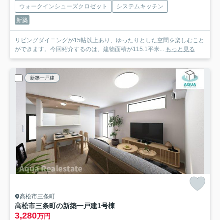
ウォークインシューズクロゼット
システムキッチン
新築
リビングダイニングが15帖以上あり、ゆったりとした空間を楽しむこと
ができます。今回紹介するのは、建物面積が115.1平米...
もっと見る
新築一戸建
高松市三条町
高松市三条町の新築一戸建
1号棟
3,280
万円