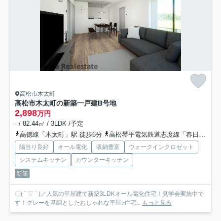
高松市木太町
高松市木太町の新築一戸建
B号地
2,898
万円
- / 82.44㎡ / 3LDK /予定
高徳線「木太町」駅 徒歩6分
高松琴平電気鉄道志度線「春日川」駅 徒歩18分
陽当り良好
オール電化
収納豊富
ウォークインクロゼット
システムキッチン
カウンターキッチン
新築
〇( ´ ▽ ` )／人気の平屋建て新築3LDKオール電化住宅！見学会実施中で
す！グレーを基調としたおしゃれな平屋♪住宅...
もっと見る