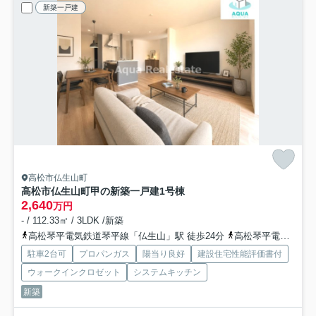
新築一戸建
高松市仏生山町
高松市仏生山町甲の新築一戸建
1号棟
2,640
万円
- / 112.33㎡ / 3LDK /新築
高松琴平電気鉄道琴平線「仏生山」駅 徒歩24分
高松琴平電気鉄道琴平線「空港通り」駅 徒歩34分
駐車2台可
プロパンガス
陽当り良好
建設住宅性能評価書付
ウォークインクロゼット
システムキッチン
新築