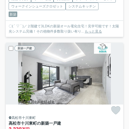
ウォークインシューズクロゼット
システムキッチン
新築
〇( ´ ▽ ` )／２階建て3LDKの新築オール電化住宅！見学可能です！太陽
光システム完備！その他物件多数取り扱い有り...
もっと見る
新築一戸建
高松市十川東町
高松市十川東町の新築一戸建
2,230