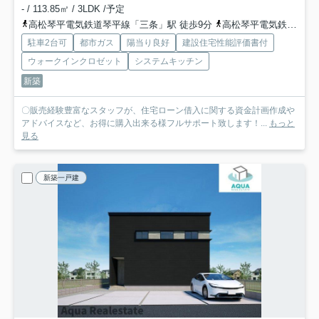
- / 113.85㎡ / 3LDK /予定
高松琴平電気鉄道琴平線「三条」駅 徒歩9分
高松琴平電気鉄道琴平線「伏石」駅 徒歩14分
駐車2台可
都市ガス
陽当り良好
建設住宅性能評価書付
ウォークインクロゼット
システムキッチン
新築
〇販売経験豊富なスタッフが、住宅ローン借入に関する資金計画作成や
アドバイスなど、お得に購入出来る様フルサポート致します！...
もっと
見る
新築一戸建