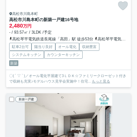
高松市川島本町
高松市川島本町の新築一戸建
16号地
2,480
万円
- / 93.57㎡ / 3LDK /予定
高松琴平電気鉄道長尾線「高田」駅 徒歩53分
高松琴平電気鉄道長尾線「西前田」駅 徒歩54分
駐車2台可
陽当り良好
オール電化
収納豊富
システムキッチン
カウンターキッチン
新築
〇( ´ ▽ ` )／オール電化平屋建て3ＬＤＫ☆ファミリークローゼット付き
で収納も充実♪モデルハウス見学会実施中！住宅...
もっと見る
新築一戸建