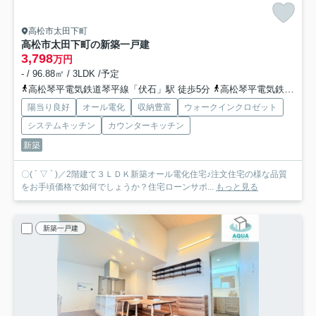
高松市太田下町
高松市太田下町の新築一戸建
3,798
万円
- / 96.88㎡ / 3LDK /予定
高松琴平電気鉄道琴平線「伏石」駅 徒歩5分
高松琴平電気鉄道琴平線「太田」駅 徒歩18分
陽当り良好
オール電化
収納豊富
ウォークインクロゼット
システムキッチン
カウンターキッチン
新築
〇( ´ ▽ ` )／2階建て３ＬＤＫ新築オール電化住宅♪注文住宅の様な品質
をお手頃価格で如何でしょうか？住宅ローンサポ...
もっと見る
新築一戸建