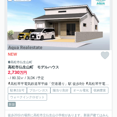
NEW
高松市仏生山町
高松市仏生山町 モデルハウス
2,730
万円
- / 80.32㎡ / 3LDK /予定
高松琴平電気鉄道琴平線「空港通り」駅 徒歩8分
高松琴平電気鉄道琴平線「一宮」駅 徒歩18分
駐車2台可
プロパンガス
陽当り良好
オール電化
収納豊富
ウォークインクロゼット
新築
徒歩20分の場所に高松市立仏生山小学校があります。新築戸建てはみん