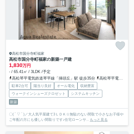
高松市国分寺町福家
高松市国分寺町福家の新築一戸建
1,830
万円
- / 65.41㎡ / 3LDK /予定
高松琴平電気鉄道琴平線「挿頭丘」駅 徒歩35分
高松琴平電気鉄道琴平線「畑田」駅 徒歩37分
駐車2台可
陽当り良好
オール電化
収納豊富
ウォークインシューズクロゼット
システムキッチン
新築
〇( ´ ▽ ` )／大人気平屋建て3ＬＤＫ☆無駄のない間取で小さなお子様や
ご年配の方にも優しい間取りです♪住宅ローンサ...
もっと見る