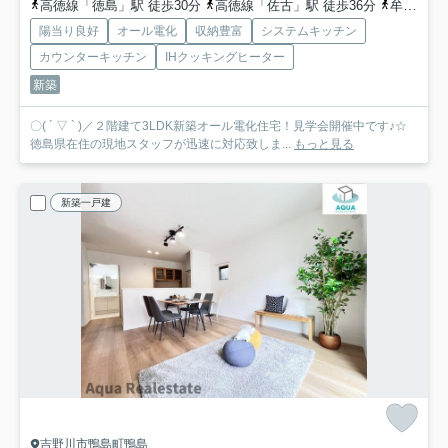
高徳線「徳島」駅 徒歩30分
高徳線「佐古」駅 徒歩36分
牟岐線「阿波富田」駅 徒歩36分
陽当り良好
オール電化
収納豊富
システムキッチン
カウンターキッチン
IHクッキングヒーター
新築
〇( ´ ▽ ` )／２階建て3LDK新築オール電化住宅！見学会開催中です♪☆
徳島県在住の現地スタッフが迅速に対応致しま...
もっと見る
新築一戸建
吉野川市鴨島町鴨島