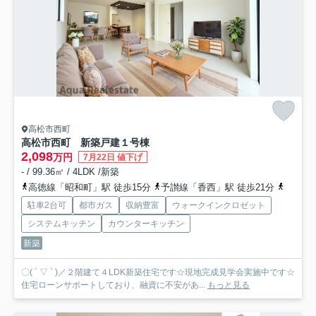
高松市西町
高松市西町 新築戸建
１号棟
2,098
万円
7月22日 値下げ
- / 99.36㎡ / 4LDK /新築
高徳線「昭和町」駅 徒歩15分
予讃線「香西」駅 徒歩21分
予讃線
駐車2台可
都市ガス
収納豊富
ウォークインクロゼット
システムキッチン
カウンターキッチン
新築
〇( ´ ▽ ` )／２階建て４LDK新築住宅です☆現地完成見学会実施中です☆
住宅ローンサポートしており、融資に不安があ...
もっと見る