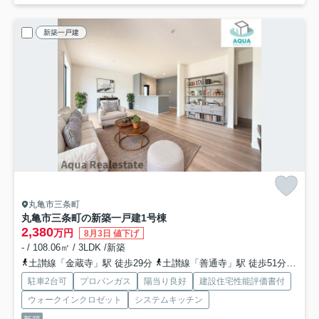
新築一戸建
丸亀市三条町
丸亀市三条町の新築一戸建
1号棟
2,380
万円
8月3日 値下げ
- / 108.06㎡ / 3LDK /新築
土讃線「金蔵寺」駅 徒歩29分
土讃線「善通寺」駅 徒歩51分
予讃
駐車2台可
プロパンガス
陽当り良好
建設住宅性能評価書付
ウォークインクロゼット
システムキッチン