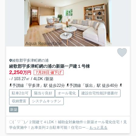
綾歌郡宇多津町網の浦
綾歌郡宇多津町網の浦の新築一戸建
１号棟
2,250
万円
7月28日 値下げ
- / 103.27㎡ / 4LDK /新築
予讃線「宇多津」駅 徒歩22分
予讃線「坂出」駅 徒歩40分
予讃線
駐車2台可
陽当り良好
オール電化
建設住宅性能評価書付
収納豊富
システムキッチン
新築
〇( ´ ▽ ` )／２階建て４LDK！補助金対象物件☆新築オール電化住宅！見
学会実施中！お車並列２台駐車可能！住宅ロー...
もっと見る