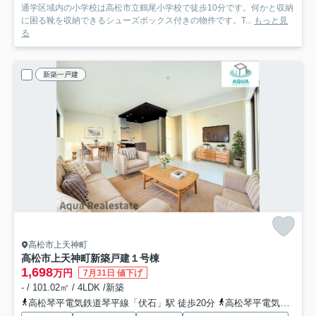
通学区域内の小学校は高松市立鶴尾小学校で徒歩10分です。何かと収納
に困る靴を収納できるシューズボックス付きの物件です。T...
もっと見
る
新築一戸建
高松市上天神町
高松市上天神町新築戸建
１号棟
1,698
万円
7月31日 値下げ
- / 101.02㎡ / 4LDK /新築
高松琴平電気鉄道琴平線「伏石」駅 徒歩20分
高松琴平電気鉄道琴平線「三条」駅 徒歩23分