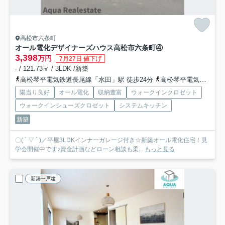
高松市六条町
オール電化デザイナーズハウス高松市六条町④
3,398
万円
7月27日 値下げ
- / 121.73㎡ / 3LDK /新築
高松琴平電気鉄道長尾線「水田」駅 徒歩24分
高松琴平電気鉄道長尾線「元山」駅 徒歩27分
陽当り良好
オール電化
収納豊富
ウォークインクロゼット
ウォークインシューズクロゼット
システムキッチン
新築
〇( ´ ▽ ` )／平屋3LDKインナーガレージ付き☆新築オール電化住宅！見
学会開催中です♪資金計画などローン相談も柔...
もっと見る
新築一戸建