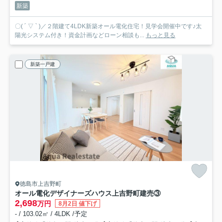
新築
〇( ´ ▽ ` )／２階建て4LDK新築オール電化住宅！見学会開催中です♪太
陽光システム付き！資金計画などローン相談も...
もっと見る
新築一戸建
徳島市上吉野町
オール電化デザイナーズハウス上吉野町建売③
2,698
万円
8月2日 値下げ
- / 103.02㎡ / 4LDK /予定