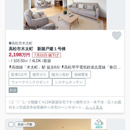
高松市木太町
高松市木太町 新築戸建
１号棟
2,198
万円
7月22日 値下げ
- / 103.50㎡ / 4LDK /新築
高徳線「木太町」駅 徒歩6分
高松琴平電気鉄道志度線「春日川」駅 徒歩19分
駐車2台可
都市ガス
陽当り良好
収納豊富
ウォークインクロゼット
システムキッチン
新築
〇( ´ ▽ ` )／２階建て４LDK新築住宅です☆都市ガス・本下水・広々お庭
付き☆完成見学会実施中☆住宅ローンサポート...
もっと見る
新築一戸建