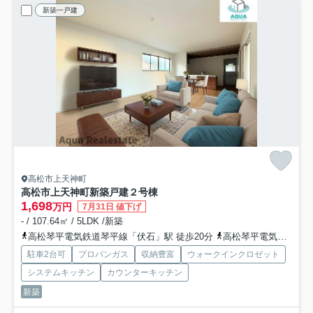
新築一戸建
高松市上天神町
高松市上天神町新築戸建
２号棟
1,698
万円
7月31日 値下げ
- / 107.64㎡ / 5LDK /新築
高松琴平電気鉄道琴平線「伏石」駅 徒歩20分
高松琴平電気鉄道琴平線「三条」駅 徒歩23分
駐車2台可
プロパンガス
収納豊富
ウォークインクロゼット
システムキッチン
カウンターキッチン
新築