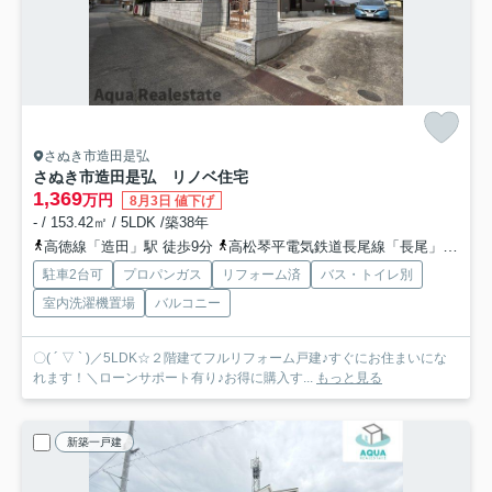
さぬき市造田是弘
さぬき市造田是弘 リノベ住宅
1,369
万円
8月3日 値下げ
- / 153.42㎡ / 5LDK /築38年
高徳線「造田」駅 徒歩9分
高松琴平電気鉄道長尾線「長尾」駅 徒歩32分
駐車2台可
プロパンガス
リフォーム済
バス・トイレ別
室内洗濯機置場
バルコニー
〇( ´ ▽ ` )／5LDK☆２階建てフルリフォーム戸建♪すぐにお住まいにな
れます！＼ローンサポート有り♪お得に購入す...
もっと見る
新築一戸建