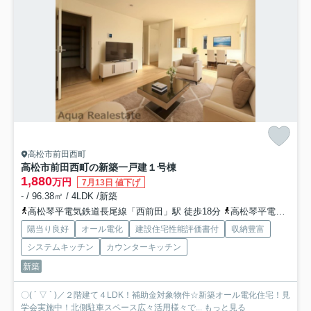
高松市前田西町
高松市前田西町の新築一戸建
１号棟
1,880
万円
7月13日 値下げ
- / 96.38㎡ / 4LDK /新築
高松琴平電気鉄道長尾線「西前田」駅 徒歩18分
高松琴平電気鉄道長尾線「水田」駅 徒歩23分
陽当り良好
オール電化
建設住宅性能評価書付
収納豊富
システムキッチン
カウンターキッチン
新築
〇( ´ ▽ ` )／２階建て４LDK！補助金対象物件☆新築オール電化住宅！見
学会実施中！北側駐車スペース広々活用様々で...
もっと見る