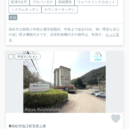
駐車2台可
プロパンガス
収納豊富
ウォークインクロゼット
システムキッチン
カウンターキッチン
新築
高松市立鶴尾小学校が通学範囲内、学校まで徒歩10分。寒い季節も安心
の追い焚き機能付きです。浴室乾燥機付きの物件は、乾燥す...
もっと見
る
中古マンション
高松市塩江町安原上東