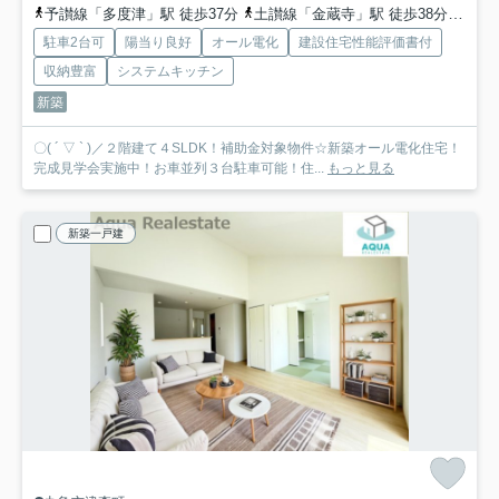
予讃線「多度津」駅 徒歩37分
土讃線「金蔵寺」駅 徒歩38分
予讃
駐車2台可
陽当り良好
オール電化
建設住宅性能評価書付
収納豊富
システムキッチン
新築
〇( ´ ▽ ` )／２階建て４SLDK！補助金対象物件☆新築オール電化住宅！
完成見学会実施中！お車並列３台駐車可能！住...
もっと見る
新築一戸建