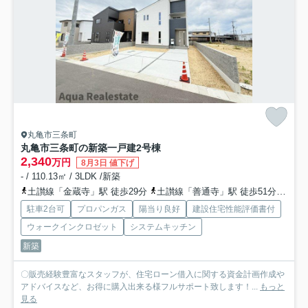
丸亀市三条町
丸亀市三条町の新築一戸建
2号棟
2,340
万円
8月3日 値下げ
- / 110.13㎡ / 3LDK /新築
土讃線「金蔵寺」駅 徒歩29分
土讃線「善通寺」駅 徒歩51分
予讃
駐車2台可
プロパンガス
陽当り良好
建設住宅性能評価書付
ウォークインクロゼット
システムキッチン
新築
〇販売経験豊富なスタッフが、住宅ローン借入に関する資金計画作成や
アドバイスなど、お得に購入出来る様フルサポート致します！...
もっと
見る