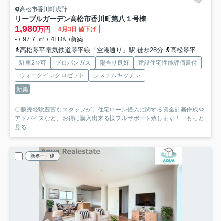
高松市香川町浅野
リーブルガーデン高松市香川町第八
１号棟
1,980
万円
8月3日 値下げ
- / 97.71㎡ / 4LDK /新築
高松琴平電気鉄道琴平線「空港通り」駅 徒歩28分
高松琴平電気鉄道琴平線「仏生山」駅 徒歩29分
駐車2台可
プロパンガス
陽当り良好
建設住宅性能評価書付
ウォークインクロゼット
システムキッチン
新築
〇販売経験豊富なスタッフが、住宅ローン借入に関する資金計画作成や
アドバイスなど、お得に購入出来る様フルサポート致します！...
もっと
見る
新築一戸建