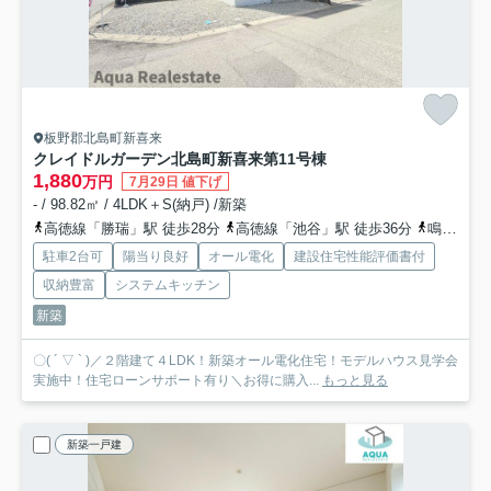
板野郡北島町新喜来
クレイドルガーデン北島町新喜来第1
1号棟
1,880
万円
7月29日 値下げ
- / 98.82㎡ / 4LDK＋S(納戸) /新築
高徳線「勝瑞」駅 徒歩28分
高徳線「池谷」駅 徒歩36分
鳴門線「阿波大谷」駅 徒歩37分
駐車2台可
陽当り良好
オール電化
建設住宅性能評価書付
収納豊富
システムキッチン
新築
〇( ´ ▽ ` )／２階建て４LDK！新築オール電化住宅！モデルハウス見学会
実施中！住宅ローンサポート有り＼お得に購入...
もっと見る
新築一戸建