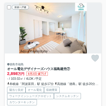
新築一戸建
徳島市福島
オール電化デザイナーズハウス福島建売⑦
2,898
万円
8月2日 値下げ
- / 103.02㎡ / 4LDK /予定
牟岐線「阿波富田」駅 徒歩17分
高徳線「徳島」駅 徒歩20分
牟岐
陽当り良好
オール電化
収納豊富
ウォークインシューズクロゼット
システムキッチン
カウンターキッチン