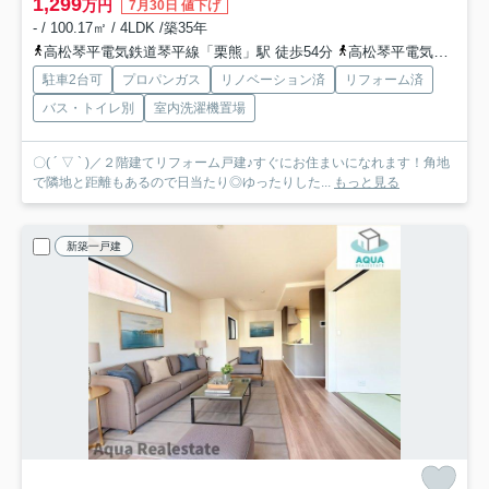
1,299
万円
7月30日 値下げ
- / 100.17㎡ / 4LDK /築35年
高松琴平電気鉄道琴平線「栗熊」駅 徒歩54分
高松琴平電気鉄道琴平線「岡田」駅 徒歩63分
駐車2台可
プロパンガス
リノベーション済
リフォーム済
バス・トイレ別
室内洗濯機置場
〇( ´ ▽ ` )／２階建てリフォーム戸建♪すぐにお住まいになれます！角地
で隣地と距離もあるので日当たり◎ゆったりした...
もっと見る
新築一戸建