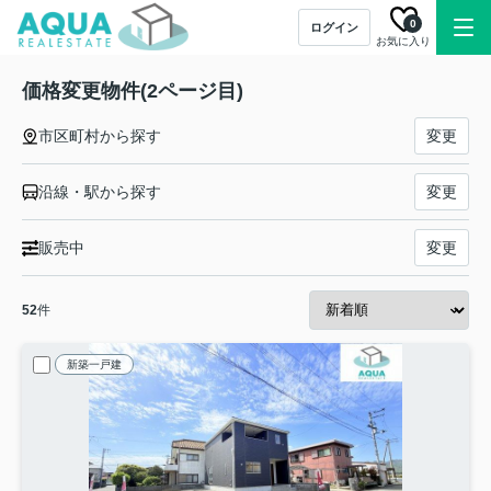
0
ログイン
お気に入り
価格変更物件(2ページ目)
市区町村から探す
変更
沿線・駅から探す
変更
販売中
変更
52
件
新築一戸建