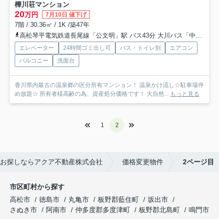
樺川荘マンション
20
万円
7月10日 値下げ
7階 / 30.36㎡ / 1K /築47年
高松琴平電気鉄道長尾線「公文明」駅 バス43分 大川バス「中山（さぬき市）」 停歩87分
エレベーター
24時間ゴミ出し可
バス・トイレ別
エアコン
バルコニー
洗面台
香川県内最古の温泉郷の区分所有マンション！ 温泉かけ流し☆駐車場停
め放題☆ 所有者様高齢の為、資産処分価格です！ 大自然...
もっと見る
1
2
お探しならアクア不動産株式会社
価格変更物件
2ページ目
市区町村から探す
高松市
徳島市
丸亀市
板野郡藍住町
坂出市
さぬき市
阿南市
仲多度郡多度津町
板野郡北島町
鳴門市