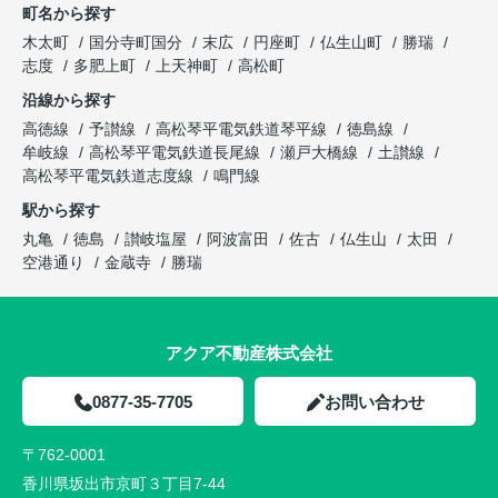
町名から探す
木太町
国分寺町国分
末広
円座町
仏生山町
勝瑞
志度
多肥上町
上天神町
高松町
沿線から探す
高徳線
予讃線
高松琴平電気鉄道琴平線
徳島線
牟岐線
高松琴平電気鉄道長尾線
瀬戸大橋線
土讃線
高松琴平電気鉄道志度線
鳴門線
駅から探す
丸亀
徳島
讃岐塩屋
阿波富田
佐古
仏生山
太田
空港通り
金蔵寺
勝瑞
アクア不動産株式会社
0877-35-7705
お問い合わせ
〒762-0001
香川県坂出市京町３丁目7-44