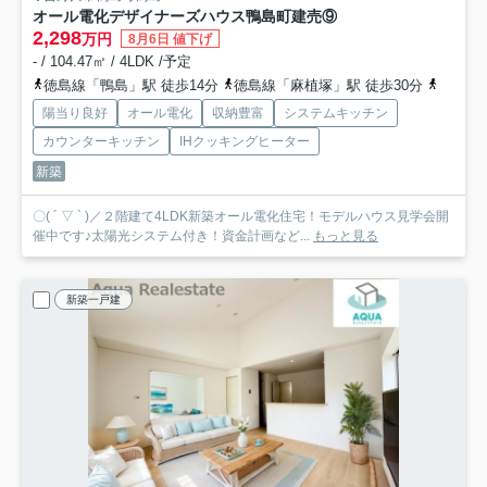
オール電化デザイナーズハウス鴨島町建売⑨
2,298
万円
8月6日 値下げ
- / 104.47㎡ / 4LDK /予定
徳島線「鴨島」駅 徒歩14分
徳島線「麻植塚」駅 徒歩30分
徳島線
陽当り良好
オール電化
収納豊富
システムキッチン
カウンターキッチン
IHクッキングヒーター
新築
〇( ´ ▽ ` )／２階建て4LDK新築オール電化住宅！モデルハウス見学会開
催中です♪太陽光システム付き！資金計画など...
もっと見る
新築一戸建