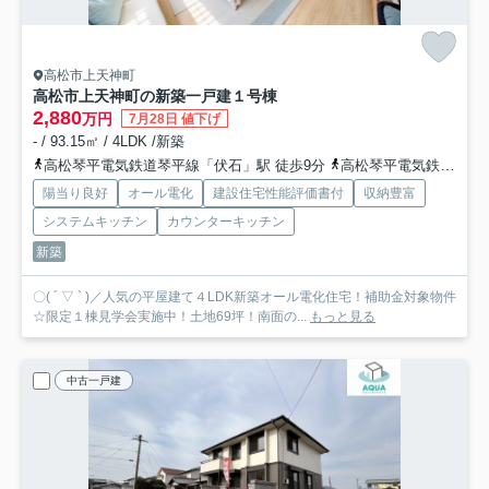
高松市上天神町
高松市上天神町の新築一戸建
１号棟
2,880
万円
7月28日 値下げ
- / 93.15㎡ / 4LDK /新築
高松琴平電気鉄道琴平線「伏石」駅 徒歩9分
高松琴平電気鉄道琴平線「三条」駅 徒歩18分
陽当り良好
オール電化
建設住宅性能評価書付
収納豊富
システムキッチン
カウンターキッチン
新築
〇( ´ ▽ ` )／人気の平屋建て４LDK新築オール電化住宅！補助金対象物件
☆限定１棟見学会実施中！土地69坪！南面の...
もっと見る
中古一戸建