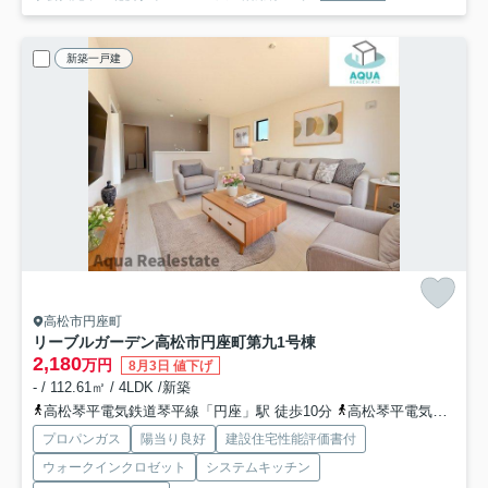
新築一戸建
高松市円座町
リーブルガーデン高松市円座町第九
1号棟
2,180
万円
8月3日 値下げ
- / 112.61㎡ / 4LDK /新築
高松琴平電気鉄道琴平線「円座」駅 徒歩10分
高松琴平電気鉄道琴平線「一宮」駅 徒歩30分
プロパンガス
陽当り良好
建設住宅性能評価書付
ウォークインクロゼット
システムキッチン