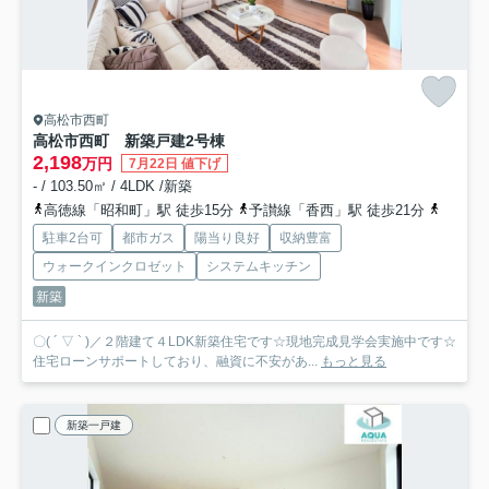
高松市西町
高松市西町 新築戸建
2号棟
2,198
万円
7月22日 値下げ
- / 103.50㎡ / 4LDK /新築
高徳線「昭和町」駅 徒歩15分
予讃線「香西」駅 徒歩21分
予讃線
駐車2台可
都市ガス
陽当り良好
収納豊富
ウォークインクロゼット
システムキッチン
新築
〇( ´ ▽ ` )／２階建て４LDK新築住宅です☆現地完成見学会実施中です☆
住宅ローンサポートしており、融資に不安があ...
もっと見る
新築一戸建