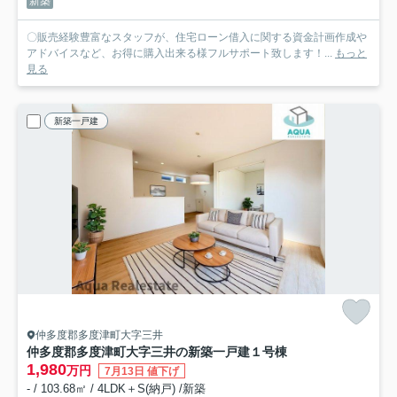
新築
〇販売経験豊富なスタッフが、住宅ローン借入に関する資金計画作成や
アドバイスなど、お得に購入出来る様フルサポート致します！...
もっと
見る
新築一戸建
仲多度郡多度津町大字三井
仲多度郡多度津町大字三井の新築一戸建
１号棟
1,980
万円
7月13日 値下げ
- / 103.68㎡ / 4LDK＋S(納戸) /新築