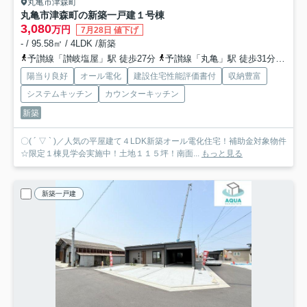
丸亀市津森町
丸亀市津森町の新築一戸建
１号棟
3,080
万円
7月28日 値下げ
- / 95.58㎡ / 4LDK /新築
予讃線「讃岐塩屋」駅 徒歩27分
予讃線「丸亀」駅 徒歩31分
予讃
陽当り良好
オール電化
建設住宅性能評価書付
収納豊富
システムキッチン
カウンターキッチン
新築
〇( ´ ▽ ` )／人気の平屋建て４LDK新築オール電化住宅！補助金対象物件
☆限定１棟見学会実施中！土地１１５坪！南面...
もっと見る
新築一戸建