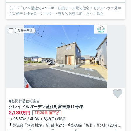
〇( ´ ▽ ` )／２階建て４SLDK！新築オール電化住宅！モデルハウス見学
会実施中！住宅ローンサポート有り＼お得に購...
もっと見る
新築一戸建
板野郡藍住町富吉
クレイドルガーデン藍住町富吉第1
1号棟
2,180
万円
7月29日 値下げ
- / 95.57㎡ / 4LDK＋S(納戸) /新築
高徳線「阿波川端」駅 徒歩24分
高徳線「板野」駅 徒歩28分
高徳