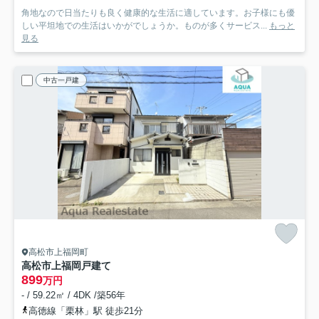
角地なので日当たりも良く健康的な生活に適しています。お子様にも優
しい平坦地での生活はいかがでしょうか。ものが多くサービス...
もっと
見る
中古一戸建
高松市上福岡町
高松市上福岡戸建て
899
万円
- / 59.22㎡ / 4DK /築56年
高徳線「栗林」駅 徒歩21分