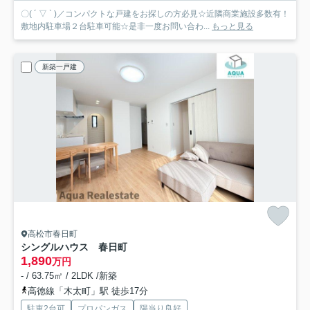
〇( ´ ▽ ` )／コンパクトな戸建をお探しの方必見☆近隣商業施設多数有！
敷地内駐車場２台駐車可能☆是非一度お問い合わ...
もっと見る
新築一戸建
高松市春日町
シングルハウス 春日町
1,890
万円
- / 63.75㎡ / 2LDK /新築
高徳線「木太町」駅 徒歩17分
駐車2台可
プロパンガス
陽当り良好