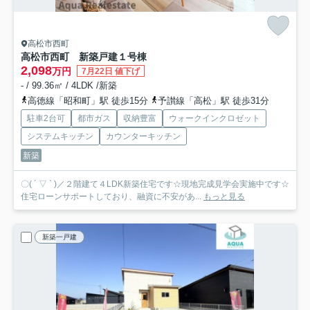
高松市西町
高松市西町 新築戸建
１号棟
2,098
万円
7月22日 値下げ
- / 99.36㎡ / 4LDK /新築
高徳線「昭和町」駅 徒歩15分
予讃線「高松」駅 徒歩31分
駐車2台可
都市ガス
収納豊富
ウォークインクロゼット
システムキッチン
カウンターキッチン
新築
〇( ´ ▽ ` )／２階建て４LDK新築住宅です☆現地完成見学会実施中です☆
住宅ローンサポートしており、融資に不安があ...
もっと見る
新築一戸建