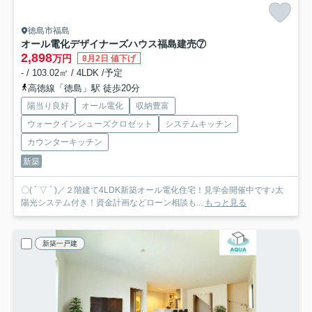
徳島市福島
オール電化デザイナーズハウス福島建売⑦
2,898
万円
8月2日 値下げ
- / 103.02㎡ / 4LDK /予定
高徳線「徳島」駅 徒歩20分
陽当り良好
オール電化
収納豊富
ウォークインシューズクロゼット
システムキッチン
カウンターキッチン
新築
〇( ´ ▽ ` )／２階建て4LDK新築オール電化住宅！見学会開催中です♪太
陽光システム付き！資金計画などローン相談も...
もっと見る
新築一戸建