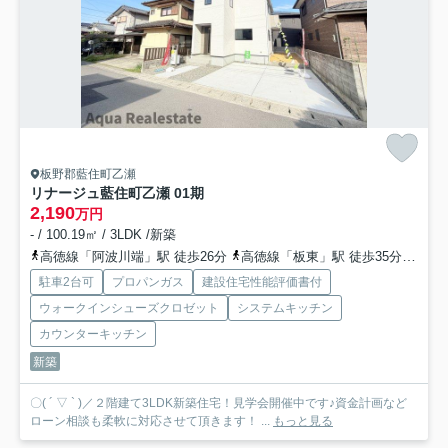
板野郡藍住町乙瀬
リナージュ藍住町乙瀬 01期
2,190
万円
- / 100.19㎡ / 3LDK /新築
高徳線「阿波川端」駅 徒歩26分
高徳線「板東」駅 徒歩35分
高徳
駐車2台可
プロパンガス
建設住宅性能評価書付
ウォークインシューズクロゼット
システムキッチン
カウンターキッチン
新築
〇( ´ ▽ ` )／２階建て3LDK新築住宅！見学会開催中です♪資金計画など
ローン相談も柔軟に対応させて頂きます！ ...
もっと見る