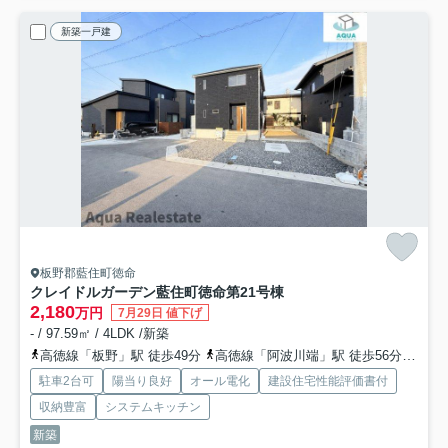
新築一戸建
板野郡藍住町徳命
クレイドルガーデン藍住町徳命第2
1号棟
2,180
万円
7月29日 値下げ
- / 97.59㎡ / 4LDK /新築
高徳線「板野」駅 徒歩49分
高徳線「阿波川端」駅 徒歩56分
高徳
駐車2台可
陽当り良好
オール電化
建設住宅性能評価書付
収納豊富
システムキッチン
新築