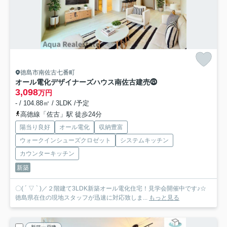
徳島市南佐古七番町
オール電化デザイナーズハウス南佐古建売⓼
3,098
万円
- / 104.88㎡ / 3LDK /予定
高徳線「佐古」駅 徒歩24分
陽当り良好
オール電化
収納豊富
ウォークインシューズクロゼット
システムキッチン
カウンターキッチン
新築
〇( ´ ▽ ` )／２階建て3LDK新築オール電化住宅！見学会開催中です♪☆
徳島県在住の現地スタッフが迅速に対応致しま...
もっと見る