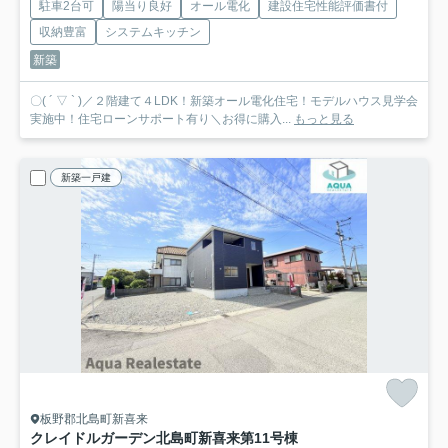
駐車2台可
陽当り良好
オール電化
建設住宅性能評価書付
収納豊富
システムキッチン
新築
〇( ´ ▽ ` )／２階建て４LDK！新築オール電化住宅！モデルハウス見学会
実施中！住宅ローンサポート有り＼お得に購入...
もっと見る
新築一戸建
板野郡北島町新喜来
クレイドルガーデン北島町新喜来第1
1号棟