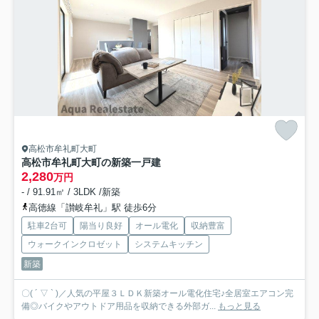
高松市牟礼町大町
高松市牟礼町大町の新築一戸建
2,280
万円
- / 91.91㎡ / 3LDK /新築
高徳線「讃岐牟礼」駅 徒歩6分
駐車2台可
陽当り良好
オール電化
収納豊富
ウォークインクロゼット
システムキッチン
新築
〇( ´ ▽ ` )／人気の平屋３ＬＤＫ新築オール電化住宅♪全居室エアコン完
備◎バイクやアウトドア用品を収納できる外部ガ...
もっと見る