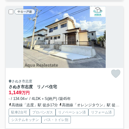
中古一戸建
さぬき市志度
さぬき市志度 リノベ住宅
1,149
万円
- / 134.04㎡ / 4LDK＋S(納戸) /築45年
高徳線「志度」駅 徒歩17分
高徳線「オレンジタウン」駅 徒歩39分
駐車2台可
プロパンガス
リノベーション済
リフォーム済
システムキッチン
バス・トイレ別