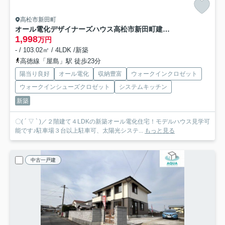
高松市新田町
オール電化デザイナーズハウス高松市新田町建売⑥
1,998
万円
- / 103.02㎡ / 4LDK /新築
高徳線「屋島」駅 徒歩23分
陽当り良好
オール電化
収納豊富
ウォークインクロゼット
ウォークインシューズクロゼット
システムキッチン
新築
〇( ´ ▽ ` )／２階建て４LDKの新築オール電化住宅！モデルハウス見学可
能です♪駐車場３台以上駐車可、太陽光システ...
もっと見る
中古一戸建