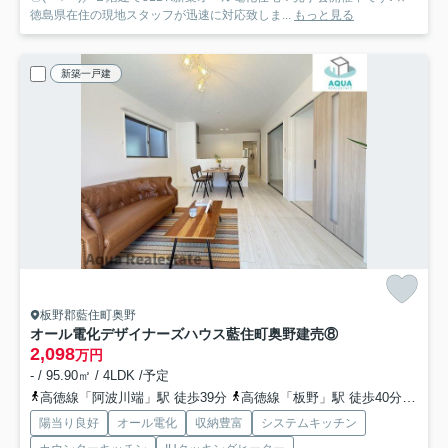
徳島県在住の現地スタッフが迅速に対応致しま...
もっと見る
新築一戸建
板野郡藍住町奥野
オール電化デザイナーズハウス藍住町奥野建売⑧
2,098
万円
- / 95.90㎡ / 4LDK /予定
高徳線「阿波川端」駅 徒歩39分
高徳線「板野」駅 徒歩40分
高徳
陽当り良好
オール電化
収納豊富
システムキッチン