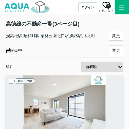
0
ログイン
お気に入り
高徳線の不動産一覧(3ページ目)
高松駅,昭和町駅,栗林公園北口駅,栗林駅,木太町駅,屋島駅,古高松南駅,八栗口駅,讃岐牟礼駅,志度駅,オレンジタウン駅,造田駅,神前駅,讃岐津田駅,鶴羽駅,丹生駅,三本松駅,讃岐白鳥駅,引田駅,讃岐相生駅,阿波大宮駅,板野駅,阿波川端駅,板東駅,池谷駅,勝瑞駅,吉成駅,佐古駅,徳島駅
変更
販売中
変更
81
件
新築一戸建