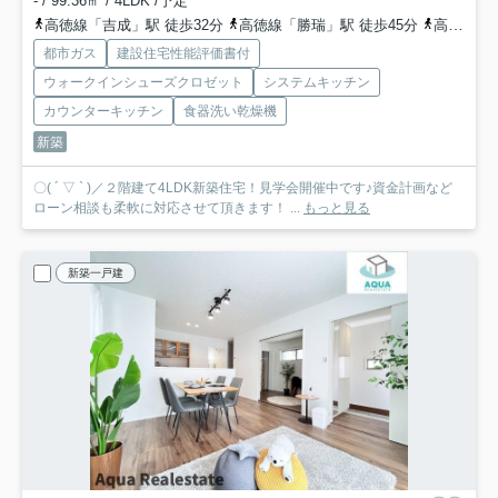
- / 99.36㎡ / 4LDK /予定
高徳線「吉成」駅 徒歩32分
高徳線「勝瑞」駅 徒歩45分
高徳線「佐古」駅 徒歩63分
都市ガス
建設住宅性能評価書付
ウォークインシューズクロゼット
システムキッチン
カウンターキッチン
食器洗い乾燥機
新築
〇( ´ ▽ ` )／２階建て4LDK新築住宅！見学会開催中です♪資金計画など
ローン相談も柔軟に対応させて頂きます！ ...
もっと見る
新築一戸建