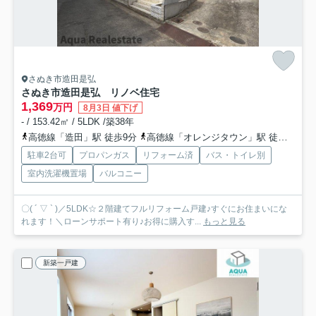
さぬき市造田是弘
さぬき市造田是弘 リノベ住宅
1,369
万円
8月3日 値下げ
- / 153.42㎡ / 5LDK /築38年
高徳線「造田」駅 徒歩9分
高徳線「オレンジタウン」駅 徒歩35分
駐車2台可
プロパンガス
リフォーム済
バス・トイレ別
室内洗濯機置場
バルコニー
〇( ´ ▽ ` )／5LDK☆２階建てフルリフォーム戸建♪すぐにお住まいにな
れます！＼ローンサポート有り♪お得に購入す...
もっと見る
新築一戸建