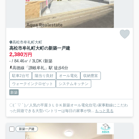
高松市牟礼町大町
高松市牟礼町大町の新築一戸建
2,380
万円
- / 84.46㎡ / 3LDK /新築
高徳線「讃岐牟礼」駅 徒歩6分
駐車2台可
陽当り良好
オール電化
収納豊富
ウォークインクロゼット
システムキッチン
新築
〇( ´ ▽ ` )／人気の平屋３ＬＤＫ新築オール電化住宅♪家事動線にこだわ
った回遊できる大型パントリーは毎日の家事が快...
もっと見る
新築一戸建