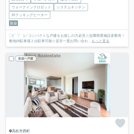
ウォークインクロゼット
システムキッチン
IHクッキングヒーター
新築
〇( ´ ▽ ` )／コンパクトな戸建をお探しの方必見☆近隣商業施設多数有！
敷地内駐車場２台駐車可能☆是非一度お問い合わ...
もっと見る
新築一戸建
高松市西町