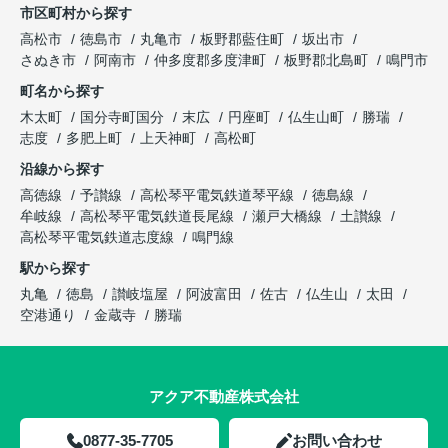
市区町村から探す
高松市
徳島市
丸亀市
板野郡藍住町
坂出市
さぬき市
阿南市
仲多度郡多度津町
板野郡北島町
鳴門市
町名から探す
木太町
国分寺町国分
末広
円座町
仏生山町
勝瑞
志度
多肥上町
上天神町
高松町
沿線から探す
高徳線
予讃線
高松琴平電気鉄道琴平線
徳島線
牟岐線
高松琴平電気鉄道長尾線
瀬戸大橋線
土讃線
高松琴平電気鉄道志度線
鳴門線
駅から探す
丸亀
徳島
讃岐塩屋
阿波富田
佐古
仏生山
太田
空港通り
金蔵寺
勝瑞
アクア不動産株式会社
0877-35-7705
お問い合わせ