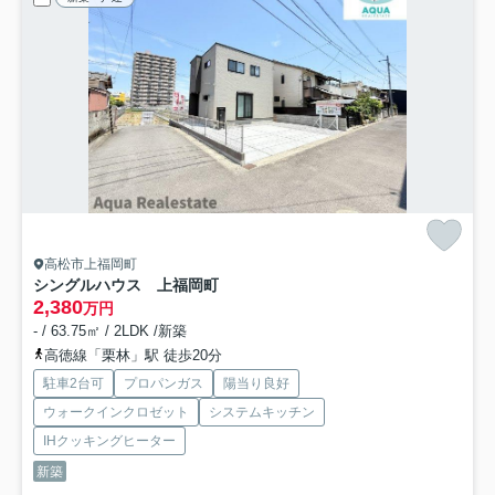
高松市上福岡町
シングルハウス 上福岡町
2,380
万円
- / 63.75㎡ / 2LDK /新築
高徳線「栗林」駅 徒歩20分
駐車2台可
プロパンガス
陽当り良好
ウォークインクロゼット
システムキッチン
IHクッキングヒーター
新築