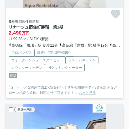
板野郡藍住町勝瑞
リナージュ藍住町勝瑞 第1期
2,490
万円
- / 99.36㎡ / 3LDK /新築
高徳線「勝瑞」駅 徒歩11分
高徳線「吉成」駅 徒歩17分
高徳線「池谷」駅 徒歩51分
プロパンガス
建設住宅性能評価書付
ウォークインシューズクロゼット
システムキッチン
カウンターキッチン
IHクッキングヒーター
新築
〇( ´ ▽ ` )／２階建て3LDK新築住宅！見学会開催中です♪資金計画など
ローン相談も柔軟に対応させて頂きます！ ...
もっと見る
新築一戸建