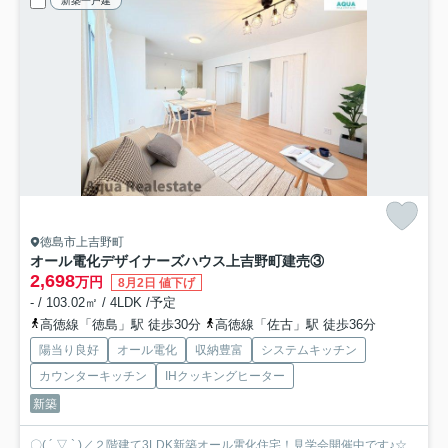
新築一戸建
徳島市上吉野町
オール電化デザイナーズハウス上吉野町建売③
2,698
万円
8月2日 値下げ
- / 103.02㎡ / 4LDK /予定
高徳線「徳島」駅 徒歩30分
高徳線「佐古」駅 徒歩36分
陽当り良好
オール電化
収納豊富
システムキッチン
カウンターキッチン
IHクッキングヒーター
新築
〇( ´ ▽ ` )／２階建て3LDK新築オール電化住宅！見学会開催中です♪☆