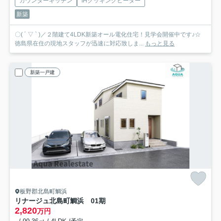
カウンターキッチン
IHクッキングヒーター
新築
〇( ´ ▽ ` )／２階建て4LDK新築オール電化住宅！見学会開催中です♪☆
徳島県在住の現地スタッフが迅速に対応致しま...
もっと見る
新築一戸建
板野郡北島町鯛浜
リナージュ北島町鯛浜 01期
2,820
万円