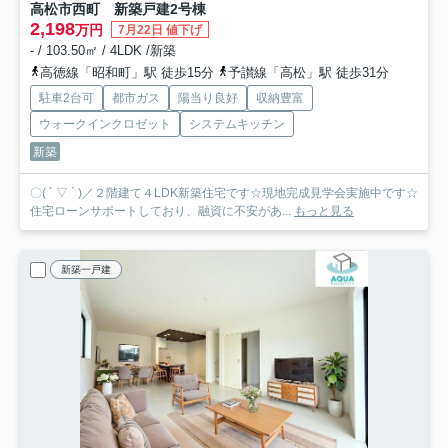
高松市西町 新築戸建
2号棟
2,198
万円
7月22日 値下げ
- / 103.50㎡ / 4LDK /新築
高徳線「昭和町」駅 徒歩15分
予讃線「高松」駅 徒歩31分
駐車2台可
都市ガス
陽当り良好
収納豊富
ウォークインクロゼット
システムキッチン
新築
〇( ´ ▽ ` )／２階建て４LDK新築住宅です☆現地完成見学会実施中です☆
住宅ローンサポートしており、融資に不安があ...
もっと見る
新築一戸建