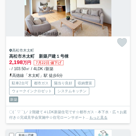
高松市木太町
高松市木太町 新築戸建
１号棟
2,198
万円
7月22日 値下げ
- / 103.50㎡ / 4LDK /新築
高徳線「木太町」駅 徒歩6分
駐車2台可
都市ガス
陽当り良好
収納豊富
ウォークインクロゼット
システムキッチン
新築
〇( ´ ▽ ` )／２階建て４LDK新築住宅です☆都市ガス・本下水・広々お庭
付き☆完成見学会実施中☆住宅ローンサポート...
もっと見る
新築一戸建