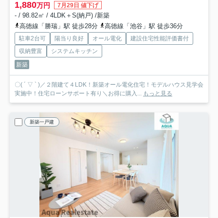
1,880
万円
7月29日 値下げ
- / 98.82㎡ / 4LDK＋S(納戸) /新築
高徳線「勝瑞」駅 徒歩28分
高徳線「池谷」駅 徒歩36分
駐車2台可
陽当り良好
オール電化
建設住宅性能評価書付
収納豊富
システムキッチン
新築
〇( ´ ▽ ` )／２階建て４LDK！新築オール電化住宅！モデルハウス見学会
実施中！住宅ローンサポート有り＼お得に購入...
もっと見る
新築一戸建