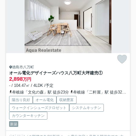
徳島市八万町
オール電化デザイナーズハウス八万町大坪建売①
2,898
万円
- / 104.47㎡ / 4LDK /予定
牟岐線「文化の森」駅 徒歩23分
牟岐線「二軒屋」駅 徒歩32分
牟
陽当り良好
オール電化
収納豊富
ウォークインシューズクロゼット
システムキッチン
カウンターキッチン
新築