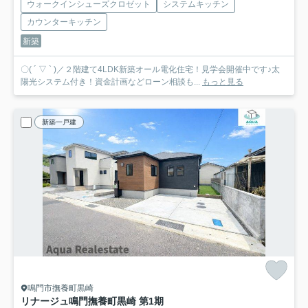
ウォークインシューズクロゼット
システムキッチン
カウンターキッチン
新築
〇( ´ ▽ ` )／２階建て4LDK新築オール電化住宅！見学会開催中です♪太
陽光システム付き！資金計画などローン相談も...
もっと見る
新築一戸建
鳴門市撫養町黒崎
リナージュ鳴門撫養町黒崎 第1期