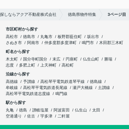
探しならアクア不動産株式会社
徳島県物件特集
3ページ目
市区町村から探す
高松市
徳島市
丸亀市
板野郡藍住町
坂出市
さぬき市
阿南市
仲多度郡多度津町
鳴門市
木田郡三木町
町名から探す
木太町
国分寺町国分
末広
円座町
仏生山町
勝瑞
志度
多肥上町
上天神町
高松町
沿線から探す
高徳線
予讃線
高松琴平電気鉄道琴平線
徳島線
牟岐線
高松琴平電気鉄道長尾線
瀬戸大橋線
土讃線
高松琴平電気鉄道志度線
鳴門線
駅から探す
丸亀
徳島
讃岐塩屋
阿波富田
仏生山
太田
空港通り
佐古
宇多津
二軒屋