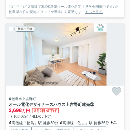
〇( ´ ▽ ` )／２階建て3LDK新築オール電化住宅！見学会開催中です♪☆
徳島県在住の現地スタッフが迅速に対応致しま...
もっと見る
新築一戸建
徳島市上吉野町
オール電化デザイナーズハウス上吉野町建売③
2,698
万円
8月2日 値下げ
- / 103.02㎡ / 4LDK /予定
高徳線「徳島」駅 徒歩30分
高徳線「佐古」駅 徒歩36分
牟岐線「阿波富田」駅 徒歩36分