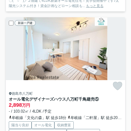
〇( ´ ▽ ` )／２階建て4LDK新築オール電化住宅！見学会開催中です♪太
陽光システム付き！資金計画などローン相談も...
もっと見る
新築一戸建
徳島市八万町
オール電化デザイナーズハウス八万町千鳥建売⑤
2,898
万円
- / 103.02㎡ / 4LDK /予定
牟岐線「文化の森」駅 徒歩18分
牟岐線「二軒屋」駅 徒歩20分
牟
陽当り良好
オール電化
収納豊富