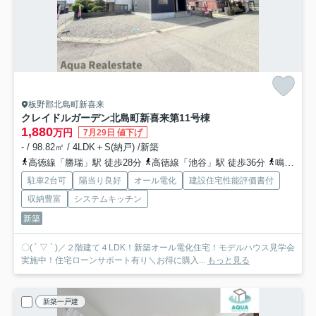
板野郡北島町新喜来
クレイドルガーデン北島町新喜来第1
1号棟
1,880
万円
7月29日 値下げ
- / 98.82㎡ / 4LDK＋S(納戸) /新築
高徳線「勝瑞」駅 徒歩28分
高徳線「池谷」駅 徒歩36分
鳴門線「阿波大谷」駅 徒歩37分
駐車2台可
陽当り良好
オール電化
建設住宅性能評価書付
収納豊富
システムキッチン
新築
〇( ´ ▽ ` )／２階建て４LDK！新築オール電化住宅！モデルハウス見学会
実施中！住宅ローンサポート有り＼お得に購入...
もっと見る
新築一戸建