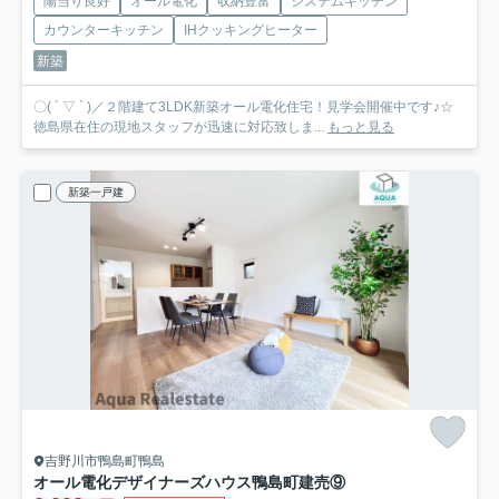
陽当り良好
オール電化
収納豊富
システムキッチン
カウンターキッチン
IHクッキングヒーター
新築
〇( ´ ▽ ` )／２階建て3LDK新築オール電化住宅！見学会開催中です♪☆
徳島県在住の現地スタッフが迅速に対応致しま...
もっと見る
新築一戸建
吉野川市鴨島町鴨島
オール電化デザイナーズハウス鴨島町建売⑨