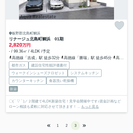
板野郡北島町鯛浜
リナージュ北島町鯛浜 01期
2,820
万円
- / 99.36㎡ / 4LDK /予定
高徳線「吉成」駅 徒歩32分
高徳線「勝瑞」駅 徒歩45分
高徳線「佐古」駅 徒歩63分
都市ガス
建設住宅性能評価書付
ウォークインシューズクロゼット
システムキッチン
カウンターキッチン
食器洗い乾燥機
新築
〇( ´ ▽ ` )／２階建て4LDK新築住宅！見学会開催中です♪資金計画など
ローン相談も柔軟に対応させて頂きます！ ...
もっと見る
1
2
3