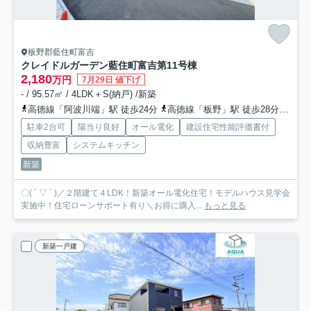
板野郡藍住町富吉
クレイドルガーデン藍住町富吉第1
1号棟
2,180
万円
7月29日 値下げ
- / 95.57㎡ / 4LDK＋S(納戸) /新築
高徳線「阿波川端」駅 徒歩24分
高徳線「板野」駅 徒歩28分
高徳
駐車2台可
陽当り良好
オール電化
建設住宅性能評価書付
収納豊富
システムキッチン
新築
〇( ´ ▽ ` )／２階建て４LDK！新築オール電化住宅！モデルハウス見学会
実施中！住宅ローンサポート有り＼お得に購入...
もっと見る
新築一戸建