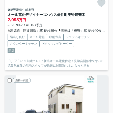
板野郡藍住町奥野
オール電化デザイナーズハウス藍住町奥野建売⑧
2,098
万円
- / 95.90㎡ / 4LDK /予定
高徳線「阿波川端」駅 徒歩39分
高徳線「板野」駅 徒歩40分
高徳
陽当り良好
オール電化
収納豊富
システムキッチン
カウンターキッチン
IHクッキングヒーター
新築
〇( ´ ▽ ` )／２階建て4LDK新築オール電化住宅！見学会開催中です♪☆
徳島県在住の現地スタッフが迅速に対応致しま...
もっと見る
新築一戸建