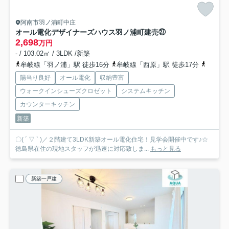
阿南市羽ノ浦町中庄
オール電化デザイナーズハウス羽ノ浦町建売㉗
2,698
万円
- / 103.02㎡ / 3LDK /新築
牟岐線「羽ノ浦」駅 徒歩16分
牟岐線「西原」駅 徒歩17分
牟岐線
陽当り良好
オール電化
収納豊富
ウォークインシューズクロゼット
システムキッチン
カウンターキッチン
新築
〇( ´ ▽ ` )／２階建て3LDK新築オール電化住宅！見学会開催中です♪☆
徳島県在住の現地スタッフが迅速に対応致しま...
もっと見る
新築一戸建