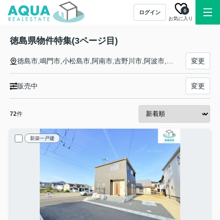
0
ログイン
お気に入り
徳島県物件特集(3ページ目)
徳島市,鳴門市,小松島市,阿南市,吉野川市,阿波市,美馬市,三好市,勝浦郡勝浦町,勝浦郡上勝町,名東郡佐那河内村,名西郡石井町,名西郡神山町,那賀郡那賀町,海部郡牟岐町,海部郡美波町,海部郡海陽町,板野郡松茂町,板野郡北島町,板野郡藍住町,板野郡板野町,板野郡上板町,美馬郡つるぎ町,三好郡東みよし町
変更
販売中
変更
72
件
新築一戸建