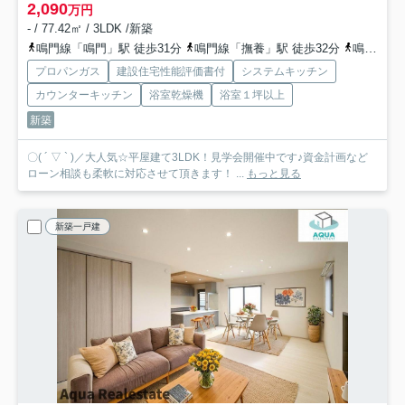
2,090
万円
- / 77.42㎡ / 3LDK /新築
鳴門線「鳴門」駅 徒歩31分
鳴門線「撫養」駅 徒歩32分
鳴門線「金比羅前」駅 徒歩52分
プロパンガス
建設住宅性能評価書付
システムキッチン
カウンターキッチン
浴室乾燥機
浴室１坪以上
新築
〇( ´ ▽ ` )／大人気☆平屋建て3LDK！見学会開催中です♪資金計画など
ローン相談も柔軟に対応させて頂きます！ ...
もっと見る
新築一戸建