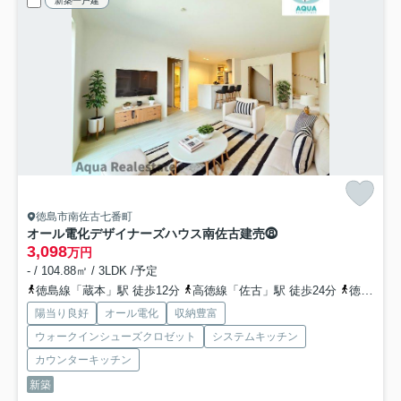
新築一戸建
徳島市南佐古七番町
オール電化デザイナーズハウス南佐古建売⓼
3,098
万円
- / 104.88㎡ / 3LDK /予定
徳島線「蔵本」駅 徒歩12分
高徳線「佐古」駅 徒歩24分
徳島線「鮎喰」駅 徒歩27分
陽当り良好
オール電化
収納豊富
ウォークインシューズクロゼット
システムキッチン
カウンターキッチン
新築